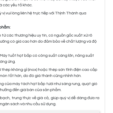
à các yếu tố khác.
 vị vui lòng liên hệ trực tiếp với Thịnh Thành qua
 phẩm:
từ các thương hiệu uy tín, có nguồn gốc xuất xứ rõ
hường có giá cao hơn do đảm bảo về chất lượng và độ
Máy tuốt hạt bắp có công suất càng lớn, năng suất
ương ứng.
thép không gỉ (inox) hoặc thép sơn tĩnh điện cao cấp
mòn tốt hơn, do đó giá thành cũng nhỉnh hơn.
ng của máy tách hạt bắp tươi như sàng rung, quạt gió
h hưởng đến giá bán của sản phẩm.
ạch, trung thực về giá cả, giúp quý vị dễ dàng đưa ra
i ngân sách và nhu cầu sử dụng.