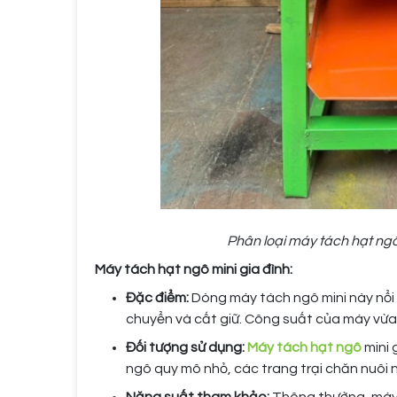
Phân loại máy tách hạt ng
Máy tách hạt ngô mini gia đình:
Đặc điểm:
Dòng máy tách ngô mini này nổi b
chuyển và cất giữ. Công suất của máy vừa 
Đối tượng sử dụng:
Máy tách hạt ngô
mini 
ngô quy mô nhỏ, các trang trại chăn nuôi n