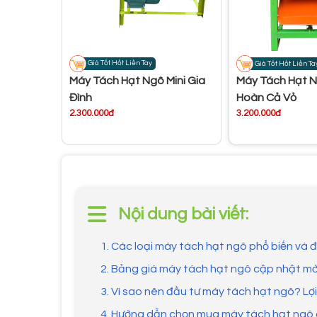
Giá Tốt Hốt Liền Tay
Giá Tốt Hốt Liền Ta
Máy Tách Hạt Ngô Mini Gia
Máy Tách Hạt N
Đình
Hoàn Cả Vỏ
2.300.000đ
3.200.000đ
Nội dung bài viết:
1. Các loại máy tách hạt ngô phổ biến và
2. Bảng giá máy tách hạt ngô cập nhật mớ
3. Vì sao nên đầu tư máy tách hạt ngô? Lợi
4. Hướng dẫn chọn mua máy tách hạt ngô