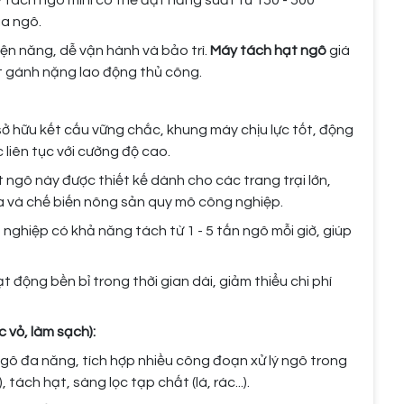
tách ngô mini có thể đạt năng suất từ 150 - 500
ủa ngô.
iện năng, dễ vận hành và bảo trì.
Máy tách hạt ngô
giá
ớt gánh nặng lao động thủ công.
ở hữu kết cấu vững chắc, khung máy chịu lực tốt, động
 liên tục với cường độ cao.
ngô này được thiết kế dành cho các trang trại lớn,
a và chế biến nông sản quy mô công nghiệp.
ghiệp có khả năng tách từ 1 - 5 tấn ngô mỗi giờ, giúp
 động bền bỉ trong thời gian dài, giảm thiểu chi phí
 vỏ, làm sạch):
ô đa năng, tích hợp nhiều công đoạn xử lý ngô trong
tách hạt, sàng lọc tạp chất (lá, rác...).