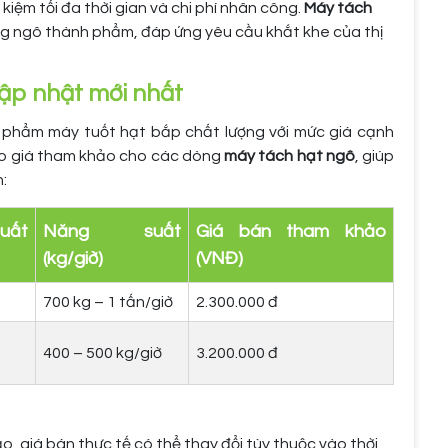
 kiệm tối đa thời gian và chi phí nhân công.
Máy tách
ng ngô thành phẩm, đáp ứng yêu cầu khắt khe của thị
cập nhật mới nhất
 phẩm máy tuốt hạt bắp chất lượng với mức giá cạnh
báo giá tham khảo cho các dòng
máy tách hạt ngô
, giúp
:
uất
Năng suất
Giá bán tham khảo
(kg/giờ)
(VNĐ)
700 kg – 1 tấn/giờ
2.300.000 đ
400 – 500 kg/giờ
3.200.000 đ
, giá bán thực tế có thể thay đổi tùy thuộc vào thời