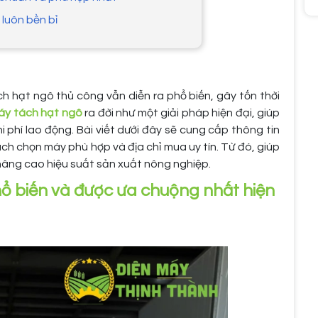
luôn bền bỉ
h hạt ngô thủ công vẫn diễn ra phổ biến, gây tốn thời
áy tách hạt ngô
ra đời như một giải pháp hiện đại, giúp
i phí lao động. Bài viết dưới đây sẽ cung cấp thông tin
ách chọn máy phù hợp và địa chỉ mua uy tín. Từ đó, giúp
 nâng cao hiệu suất sản xuất nông nghiệp.
hổ biến và được ưa chuộng nhất hiện