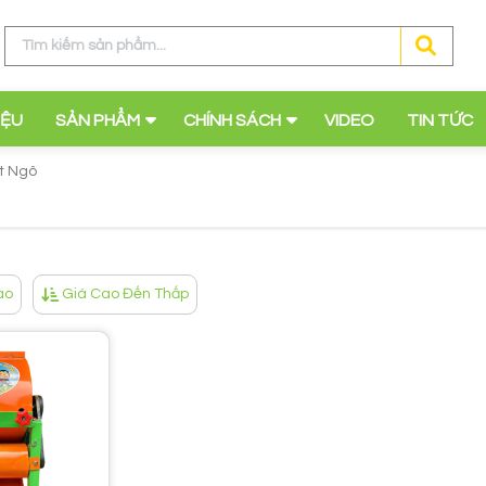
IỆU
SẢN PHẨM
CHÍNH SÁCH
VIDEO
TIN TỨC
t Ngô
ao
Giá Cao Đến Thấp