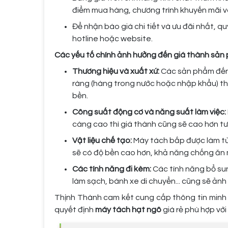
điểm mua hàng, chương trình khuyến mãi v
Để nhận báo giá chi tiết và ưu đãi nhất, quý
hotline hoặc website.
Các yếu tố chính ảnh hưởng đến giá thành sản
Thương hiệu và xuất xứ:
Các sản phẩm đến 
ràng (hàng trong nước hoặc nhập khẩu) t
bền.
Công suất động cơ và năng suất làm việc:
càng cao thì giá thành cũng sẽ cao hơn t
Vật liệu chế tạo:
Máy tách bắp được làm từ 
sẽ có độ bền cao hơn, khả năng chống ăn 
Các tính năng đi kèm:
Các tính năng bổ su
làm sạch, bánh xe di chuyển... cũng sẽ ản
Thịnh Thành cam kết cung cấp thông tin minh b
quyết định
máy tách hạt ngô
giá rẻ phù hợp vớ