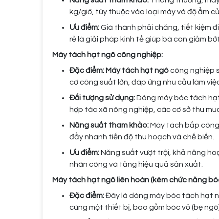
Năng suất tham khảo:
Thông thường, máy 
kg/giờ, tùy thuộc vào loại máy và độ ẩm c
Ưu điểm:
Giá thành phải chăng, tiết kiệm đ
rẻ là giải pháp kinh tế giúp bà con giảm b
Máy tách hạt ngô công nghiệp:
Đặc điểm: Máy tách hạt ngô
công nghiệp s
cơ công suất lớn, đáp ứng nhu cầu làm việc
Đối tượng sử dụng:
Dòng máy bóc tách hạt 
hợp tác xã nông nghiệp, các cơ sở thu mu
Năng suất tham khảo:
Máy tách bắp công n
đẩy nhanh tiến độ thu hoạch và chế biến.
Ưu điểm:
Năng suất vượt trội, khả năng hoạt
nhân công và tăng hiệu quả sản xuất.
Máy tách hạt ngô liên hoàn (kèm chức năng bóc
Đặc điểm:
Đây là dòng máy bóc tách hạt ng
cùng một thiết bị, bao gồm bóc vỏ (bẹ ngô), 