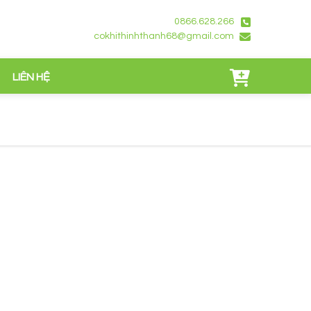
0866.628.266
cokhithinhthanh68@gmail.com
LIÊN HỆ