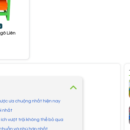
y
gô Liên
 được ưa chuộng nhất hiện nay
i nhất
 ích vượt trội không thể bỏ qua
 chuẩn và phù hợp nhất