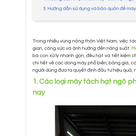
5. Hướng dẫn sử dụng và bảo quản để máy 
Trong nhiều vùng nông thôn Việt Nam, việc tác
gian, công sức và ảnh hưởng đến năng suất.
M
bà con xử lý nhanh gọn, đều hạt và tiết kiệm ch
chi tiết về các dòng máy phổ biến, bảng giá, c
người dùng đưa ra quyết định đầu tư hiệu quả,
1. Các loại máy tách hạt ngô p
nay