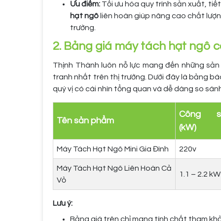
Ưu điểm:
Tối ưu hóa quy trình sản xuất, tiết
hạt ngô
liên hoàn giúp nâng cao chất lượ
trường.
2. Bảng giá máy tách hạt ngô 
Thịnh Thành luôn nỗ lực mang đến những sản
tranh nhất trên thị trường. Dưới đây là bảng 
quý vị có cái nhìn tổng quan và dễ dàng so sánh
Công s
Tên sản phẩm
(kW)
Máy Tách Hạt Ngô Mini Gia Đình
220v
Máy Tách Hạt Ngô Liên Hoàn Cả
1.1 – 2.2 kW
Vỏ
Lưu ý:
Bảng giá trên chỉ mang tính chất tham khảo