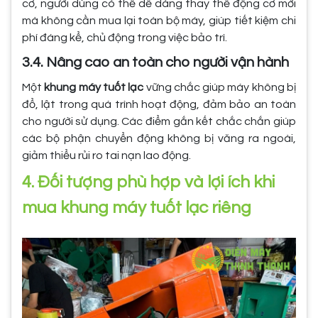
cơ, người dùng có thể dễ dàng thay thế động cơ mới
mà không cần mua lại toàn bộ máy, giúp tiết kiệm chi
phí đáng kể, chủ động trong việc bảo trì.
3.4. Nâng cao an toàn cho người vận hành
Một
khung máy tuốt lạc
vững chắc giúp máy không bị
đổ, lật trong quá trình hoạt động, đảm bảo an toàn
cho người sử dụng. Các điểm gắn kết chắc chắn giúp
các bộ phận chuyển động không bị văng ra ngoài,
giảm thiểu rủi ro tai nạn lao động.
4. Đối tượng phù hợp và lợi ích khi
mua khung máy tuốt lạc riêng