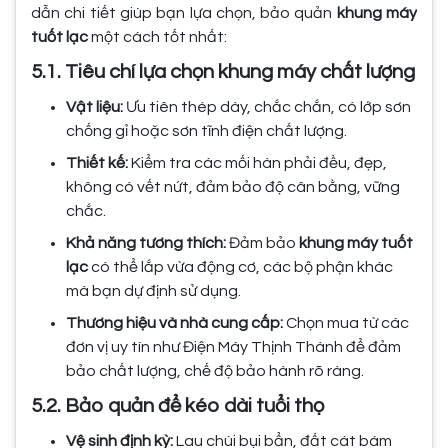
dẫn chi tiết giúp bạn lựa chọn, bảo quản
khung máy
tuốt lạc
một cách tốt nhất:
5.1. Tiêu chí lựa chọn khung máy chất lượng
Vật liệu:
Ưu tiên thép dày, chắc chắn, có lớp sơn
chống gỉ hoặc sơn tĩnh điện chất lượng.
Thiết kế:
Kiểm tra các mối hàn phải đều, đẹp,
không có vết nứt, đảm bảo độ cân bằng, vững
chắc.
Khả năng tương thích:
Đảm bảo
khung máy tuốt
lạc
có thể lắp vừa động cơ, các bộ phận khác
mà bạn dự định sử dụng.
Thương hiệu và nhà cung cấp:
Chọn mua từ các
đơn vị uy tín như Điện Máy Thịnh Thành để đảm
bảo chất lượng, chế độ bảo hành rõ ràng.
5.2. Bảo quản để kéo dài tuổi thọ
Vệ sinh định kỳ:
Lau chùi bụi bẩn, đất cát bám