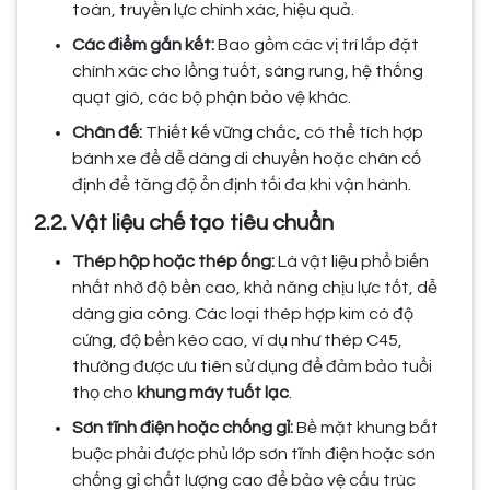
toàn, truyền lực chính xác, hiệu quả.
Các điểm gắn kết:
Bao gồm các vị trí lắp đặt
chính xác cho lồng tuốt, sàng rung, hệ thống
quạt gió, các bộ phận bảo vệ khác.
Chân đế:
Thiết kế vững chắc, có thể tích hợp
bánh xe để dễ dàng di chuyển hoặc chân cố
định để tăng độ ổn định tối đa khi vận hành.
2.2. Vật liệu chế tạo tiêu chuẩn
Thép hộp hoặc thép ống:
Là vật liệu phổ biến
nhất nhờ độ bền cao, khả năng chịu lực tốt, dễ
dàng gia công. Các loại thép hợp kim có độ
cứng, độ bền kéo cao, ví dụ như thép C45,
thường được ưu tiên sử dụng để đảm bảo tuổi
thọ cho
khung máy tuốt lạc
.
Sơn tĩnh điện hoặc chống gỉ:
Bề mặt khung bắt
buộc phải được phủ lớp sơn tĩnh điện hoặc sơn
chống gỉ chất lượng cao để bảo vệ cấu trúc