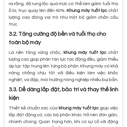
ra rằng, độ rung lắc quá mức có thể làm giảm tuổi thọ
ổ bi, trục quay lên đến 40%.
Khung máy tuốt lạc
chất
lượng cao đóng vai trò như một bộ giảm chấn cấu
trúc.
3.2. Tăng cường độ bền và tuổi thọ cho
toàn bộ máy
Là nền tảng vững chắc,
khung máy tuốt lạc
chất
lượng cao giúp phân tán lực tác động đều, giảm thiểu
áp lực tập trung lên từng bộ phận. Khung máy có khả
năng chống chịu tốt với điều kiện làm việc khắc
nghiệt, va đập, môi trường nông nghiệp nhiều bụi bẩn.
3.3. Dễ dàng lắp đặt, bảo trì và thay thế linh
kiện
Thiết kế chuẩn xác của
khung máy tuốt lạc
giúp việc
lắp đặt động cơ, các bộ phận khác trở nên đơn giản,
nhanh chóng. Quan trọng hơn, khi có sự cố với động