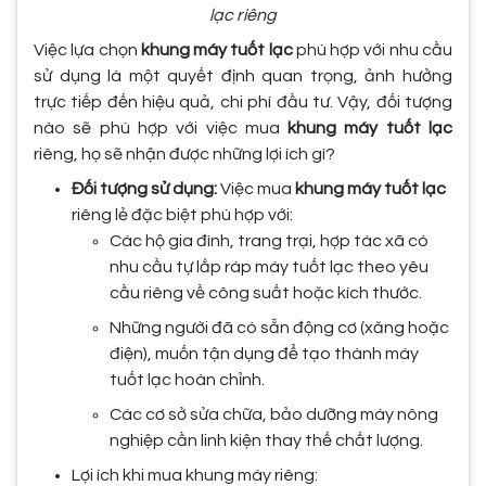
lạc riêng
Việc lựa chọn
khung máy tuốt lạc
phù hợp với nhu cầu
sử dụng là một quyết định quan trọng, ảnh hưởng
trực tiếp đến hiệu quả, chi phí đầu tư. Vậy, đối tượng
nào sẽ phù hợp với việc mua
khung máy tuốt lạc
riêng, họ sẽ nhận được những lợi ích gì?
Đối tượng sử dụng:
Việc mua
khung máy tuốt lạc
riêng lẻ đặc biệt phù hợp với:
Các hộ gia đình, trang trại, hợp tác xã có
nhu cầu tự lắp ráp máy tuốt lạc theo yêu
cầu riêng về công suất hoặc kích thước.
Những người đã có sẵn động cơ (xăng hoặc
điện), muốn tận dụng để tạo thành máy
tuốt lạc hoàn chỉnh.
Các cơ sở sửa chữa, bảo dưỡng máy nông
nghiệp cần linh kiện thay thế chất lượng.
Lợi ích khi mua khung máy riêng: