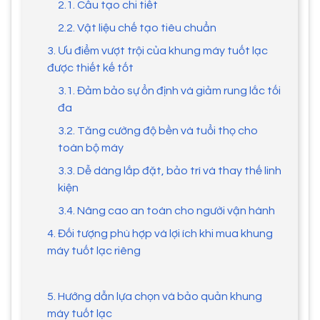
2.1. Cấu tạo chi tiết
2.2. Vật liệu chế tạo tiêu chuẩn
3. Ưu điểm vượt trội của khung máy tuốt lạc
được thiết kế tốt
3.1. Đảm bảo sự ổn định và giảm rung lắc tối
đa
3.2. Tăng cường độ bền và tuổi thọ cho
toàn bộ máy
3.3. Dễ dàng lắp đặt, bảo trì và thay thế linh
kiện
3.4. Nâng cao an toàn cho người vận hành
4. Đối tượng phù hợp và lợi ích khi mua khung
máy tuốt lạc riêng
5. Hướng dẫn lựa chọn và bảo quản khung
máy tuốt lạc