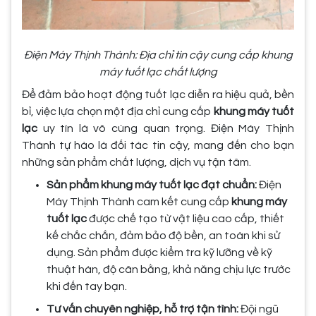
Điện Máy Thịnh Thành: Địa chỉ tin cậy cung cấp khung
máy tuốt lạc chất lượng
Để đảm bảo hoạt động tuốt lạc diễn ra hiệu quả, bền
bỉ, việc lựa chọn một địa chỉ cung cấp
khung máy tuốt
lạc
uy tín là vô cùng quan trọng. Điện Máy Thịnh
Thành tự hào là đối tác tin cậy, mang đến cho bạn
những sản phẩm chất lượng, dịch vụ tận tâm.
Sản phẩm khung máy tuốt lạc đạt chuẩn:
Điện
Máy Thịnh Thành cam kết cung cấp
khung máy
tuốt lạc
được chế tạo từ vật liệu cao cấp, thiết
kế chắc chắn, đảm bảo độ bền, an toàn khi sử
dụng. Sản phẩm được kiểm tra kỹ lưỡng về kỹ
thuật hàn, độ cân bằng, khả năng chịu lực trước
khi đến tay bạn.
Tư vấn chuyên nghiệp, hỗ trợ tận tình:
Đội ngũ