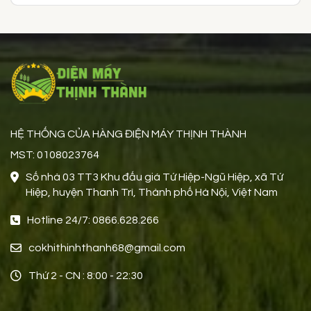
HỆ THỐNG CỦA HÀNG ĐIỆN MÁY THỊNH THÀNH
MST: 0108023764
Số nhà 03 TT3 Khu đấu giá Tứ Hiệp-Ngũ Hiệp, xã Tứ
Hiệp, huyện Thanh Trì, Thành phố Hà Nội, Việt Nam
Hotline 24/7: 0866.628.266
cokhithinhthanh68@gmail.com
Thứ 2 - CN : 8:00 - 22:30