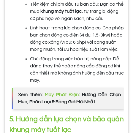
Tiết kiệm chi phí đầu tư ban đầu
:
Bạn có thể
mua
khung máy tuốt lạc,
tự trang bị động
cơ phù hợp với ngân sách, nhu cầu.
Linh hoạt trong lựa chọn động cơ: Cho phép
bạn chọn động cơ điện (ví dụ: 1.5-3kw) hoặc
động cơ xăng (ví dụ: 6.5hp) với công suất
mong muốn, tối ưu hóa hiệu suất làm việc.
Chủ động trong việc bảo trì, nâng cấp: Dễ
dàng thay thế hoặc nâng cấp động cơ khi
cần thiết mà không ảnh hưởng đến cấu trúc
máy.
Xem thêm:
Máy Phát Điện
: Hướng Dẫn Chọn
Mua, Phân Loại & Bảng Giá Mới Nhất
5. Hướng dẫn lựa chọn và bảo quản
khung máy tuốt lạc