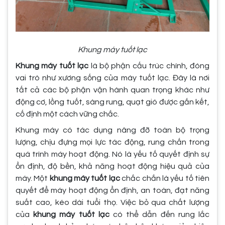
Khung máy tuốt lạc
Khung máy tuốt lạc
là bộ phận cấu trúc chính, đóng
vai trò như xương sống của máy tuốt lạc. Đây là nơi
tất cả các bộ phận vận hành quan trọng khác như
động cơ, lồng tuốt, sàng rung, quạt gió được gắn kết,
cố định một cách vững chắc.
Khung máy có tác dụng nâng đỡ toàn bộ trọng
lượng, chịu đựng mọi lực tác động, rung chấn trong
quá trình máy hoạt động. Nó là yếu tố quyết định sự
ổn định, độ bền, khả năng hoạt động hiệu quả của
máy. Một
khung máy tuốt lạc
chắc chắn là yếu tố tiên
quyết để máy hoạt động ổn định, an toàn, đạt năng
suất cao, kéo dài tuổi thọ. Việc bỏ qua chất lượng
của
khung máy tuốt lạc
có thể dẫn đến rung lắc