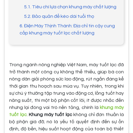
5.1. Tiêu chí lựa chọn khung máy chất lượng
5.2. Bảo quản để kéo dài tuổi thọ
6. Điện Máy Thịnh Thành: Địa chỉ tin cậy cung
cấp khung máy tuốt lạc chất lượng
Trong ngành nông nghiệp Việt Nam, máy tuốt lạc đã
trở thành một công cụ không thể thiếu, giúp bà con
nông dân giải phóng sức lao động, rút ngắn đáng kể
thời gian thu hoạch sau mùa vụ. Tuy nhiên, trong khi
sự chú ý thường tập trung vào động cơ, lồng tuốt hay
năng suất, thì một bộ phận cốt lõi, ít được nhắc đến
nhưng lại đóng vai trò nền tảng, chính là
khung máy
tuốt lạc
.
Khung máy tuốt lạc
không chỉ đơn thuần là
bộ phận giá đỡ; nó là yếu tố quyết định đến sự ổn
định, độ bền, hiệu suất hoạt động của toàn bộ thiết