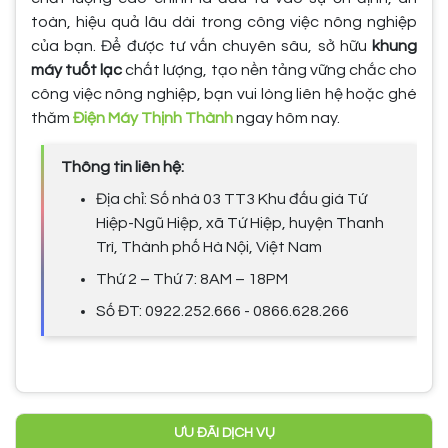
toàn, hiệu quả lâu dài trong công việc nông nghiệp
của bạn. Để được tư vấn chuyên sâu, sở hữu
khung
máy tuốt lạc
chất lượng, tạo nền tảng vững chắc cho
công việc nông nghiệp, bạn vui lòng liên hệ hoặc ghé
thăm
Điện Máy Thịnh Thành
ngay hôm nay.
Thông tin liên hệ:
Địa chỉ: Số nhà 03 TT3 Khu đấu giá Tứ
Hiệp-Ngũ Hiệp, xã Tứ Hiệp, huyện Thanh
Trì, Thành phố Hà Nội, Việt Nam
Thứ 2 – Thứ 7: 8AM – 18PM
Số ĐT: 0922.252.666 - 0866.628.266
ƯU ĐÃI DỊCH VỤ