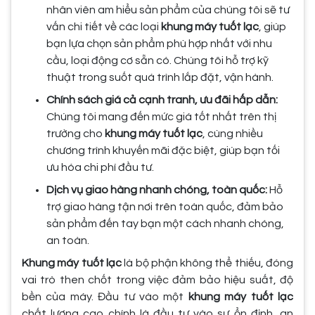
nhân viên am hiểu sản phẩm của chúng tôi sẽ tư
vấn chi tiết về các loại
khung máy tuốt lạc
, giúp
bạn lựa chọn sản phẩm phù hợp nhất với nhu
cầu, loại động cơ sẵn có. Chúng tôi hỗ trợ kỹ
thuật trong suốt quá trình lắp đặt, vận hành.
Chính sách giá cả cạnh tranh, ưu đãi hấp dẫn:
Chúng tôi mang đến mức giá tốt nhất trên thị
trường cho
khung máy tuốt lạc
, cùng nhiều
chương trình khuyến mãi đặc biệt, giúp bạn tối
ưu hóa chi phí đầu tư.
Dịch vụ giao hàng nhanh chóng, toàn quốc:
Hỗ
trợ giao hàng tận nơi trên toàn quốc, đảm bảo
sản phẩm đến tay bạn một cách nhanh chóng,
an toàn.
Khung máy tuốt lạc
là bộ phận không thể thiếu, đóng
vai trò then chốt trong việc đảm bảo hiệu suất, độ
bền của máy. Đầu tư vào một
khung máy tuốt lạc
chất lượng cao chính là đầu tư vào sự ổn định, an