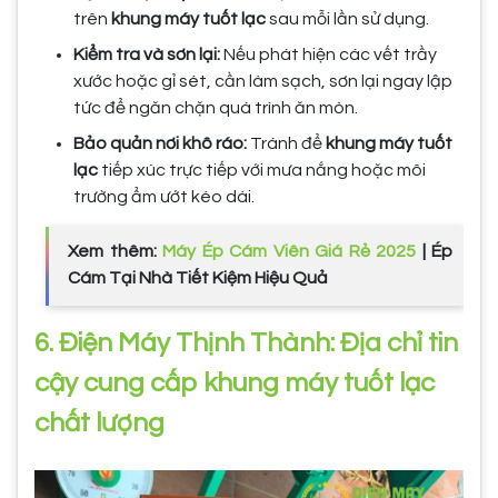
trên
khung máy tuốt lạc
sau mỗi lần sử dụng.
Kiểm tra và sơn lại:
Nếu phát hiện các vết trầy
xước hoặc gỉ sét, cần làm sạch, sơn lại ngay lập
tức để ngăn chặn quá trình ăn mòn.
Bảo quản nơi khô ráo:
Tránh để
khung máy tuốt
lạc
tiếp xúc trực tiếp với mưa nắng hoặc môi
trường ẩm ướt kéo dài.
Xem thêm:
Máy Ép Cám Viên Giá Rẻ 2025
| Ép
Cám Tại Nhà Tiết Kiệm Hiệu Quả
6. Điện Máy Thịnh Thành: Địa chỉ tin
cậy cung cấp khung máy tuốt lạc
chất lượng