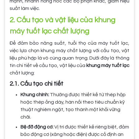
mạnh, nhanh hỏng hóc các bộ phận khác, giảm hiệu
suất làm việc.
2. Cấu tạo và vật liệu của khung
máy tuốt lạc chất lượng
Để đảm bảo năng suất, tuổi thọ của máy tuốt lạc,
việc lựa chọn khung máy chất lượng với cấu tạo, vật
liệu phù hợp là vô cùng quan trọng. Dưới đây là thông
tin chi tiết về cấu tạo, vật liệu của
khung máy tuốt lạc
chất lượng:
2.1. Cấu tạo chi tiết
Khung chính:
Thường được thiết kế từ thép hộp
hoặc thép ống dày, hàn nối theo tiêu chuẩn kỹ
thuật nghiêm ngặt, tạo thành một khối vững
chãi.
Bệ đỡ động cơ:
Vị trí được thiết kế riêng biệt, đảm
bảo động cơ (xăng hoặc điện) được cố định an