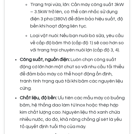
Trang trại vừa, lớn: Cần máy công suất 3kW
– 3.5kW trở lên, có thể cân nhắc sử dụng
điện 3 pha (380V) để đảm bảo hiệu suất, độ
bền khi hoạt động liên tục.
Loại vật nuôi: Nếu bạn nuôi bò sữa, yêu cầu
về cấp độ băm thô (cấp độ 1) sẽ cao hơn so
với trang trại chuyên nuôi lợn (cấp độ 3, 4).
Công suất, nguồn điện:
Luôn chọn công suất
động cơ lớn hơn một chút so với nhu cầu tối thiểu
để đảm bảo máy có thể hoạt động ổn định,
tránh tình trạng quá tải khi băm các nguyên liệu
cứng.
Chất liệu, độ bền:
Ưu tiên các mẫu máy có buồng
băm, hệ thống dao làm từ Inox hoặc thép hợp
kim chất lượng cao. Nguyên liệu thô xanh chứa
nhiều nước, do đó, khả năng chống gỉ sét là yếu
tố quyết định tuổi thọ của máy.