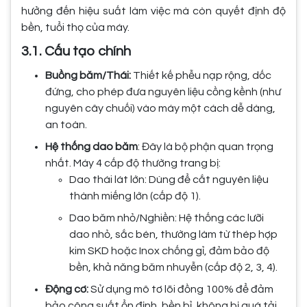
hưởng đến hiệu suất làm việc mà còn quyết định độ
bền, tuổi thọ của máy.
3.1. Cấu tạo chính
Buồng băm/Thái:
Thiết kế phễu nạp rộng, dốc
đứng, cho phép đưa nguyên liệu cồng kềnh (như
nguyên cây chuối) vào máy một cách dễ dàng,
an toàn.
Hệ thống dao băm
: Đây là bộ phận quan trọng
nhất. Máy 4 cấp độ thường trang bị:
Dao thái lát lớn: Dùng để cắt nguyên liệu
thành miếng lớn (cấp độ 1).
Dao băm nhỏ/Nghiền: Hệ thống các lưỡi
dao nhỏ, sắc bén, thường làm từ thép hợp
kim SKD hoặc Inox chống gỉ, đảm bảo độ
bền, khả năng băm nhuyễn (cấp độ 2, 3, 4).
Động cơ:
Sử dụng mô tơ lõi đồng 100% để đảm
bảo công suất ổn định, bền bỉ, không bị quá tải