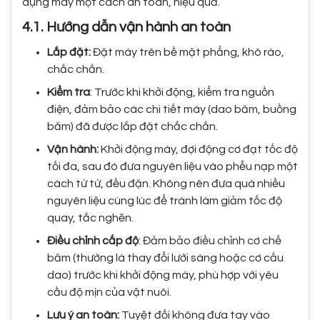
dụng máy một cách an toàn, hiệu quả.
4.1. Hướng dẫn vận hành an toàn
Lắp đặt:
Đặt máy trên bề mặt phẳng, khô ráo,
chắc chắn.
Kiểm tra
: Trước khi khởi động, kiểm tra nguồn
điện, đảm bảo các chi tiết máy (dao băm, buồng
băm) đã được lắp đặt chắc chắn.
Vận hành:
Khởi động máy, đợi động cơ đạt tốc độ
tối đa, sau đó đưa nguyên liệu vào phễu nạp một
cách từ từ, đều đặn. Không nên đưa quá nhiều
nguyên liệu cùng lúc để tránh làm giảm tốc độ
quay, tắc nghẽn.
Điều chỉnh cấp độ
: Đảm bảo điều chỉnh cơ chế
băm (thường là thay đổi lưới sàng hoặc cơ cấu
dao) trước khi khởi động máy, phù hợp với yêu
cầu độ mịn của vật nuôi.
Lưu ý an toàn:
Tuyệt đối không đưa tay vào