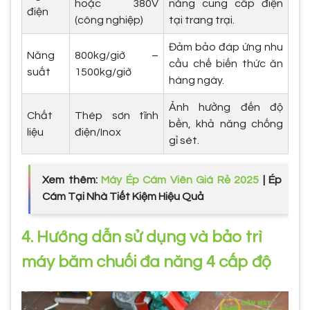
hoặc 380V
năng cung cấp điện
điện
(công nghiệp)
tại trang trại.
Đảm bảo đáp ứng nhu
Năng
800kg/giờ –
cầu chế biến thức ăn
suất
1500kg/giờ
hàng ngày.
Ảnh hưởng đến độ
Chất
Thép sơn tĩnh
bền, khả năng chống
liệu
điện/Inox
gỉ sét.
Xem thêm:
Máy Ép Cám Viên Giá Rẻ 2025
| Ép
Cám Tại Nhà Tiết Kiệm Hiệu Quả
4. Hướng dẫn sử dụng và bảo trì
máy băm chuối đa năng 4 cấp độ