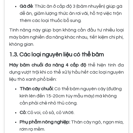
Gà đẻ
: Thức ăn ở cấp độ 3 (băm nhuyễn) giúp gà
dễ ăn, giảm lượng thức ăn rơi vãi, hỗ trợ việc trộn
thêm các loại thuốc bổ sung.
Tính năng này giúp bạn không cần đầu tư nhiều loại
máy băm nghiền đa năng khác nhau, tiết kiệm chi phí,
không gian.
1.3. Các loại nguyên liệu có thể băm
Máy băm chuối đa năng 4 cấp độ
thể hiện tính đa
dụng vượt trội khi có thể xử lý hầu hết các loại nguyên
liệu thô xanh phổ biến:
Thân cây chuối:
Có thể băm nguyên cây (đường
kính lên đến 15-20cm tùy mẫu máy) mà không
cần phải chẻ nhỏ thủ công.
Cỏ:
Cỏ voi, cỏ sả, cỏ VA06.
Phụ phẩm nông nghiệp:
Thân cây ngô, ngọn mía,
rơm rạ mềm.