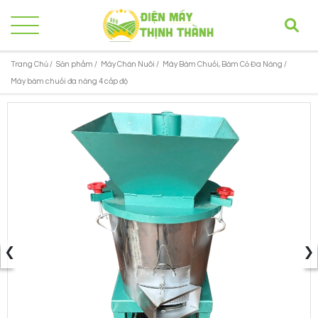
Trang Chủ /
Sản phẩm /
Máy Chăn Nuôi /
Máy Băm Chuối, Băm Cỏ Đa Năng /
Máy băm chuối đa năng 4 cấp độ
‹
›