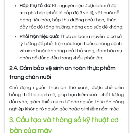
Hấp thụ tối đa:
Khi nguyên liệu được băm ở độ
mịn phù hợp (nhất là cấp độ 3 và 4), vật nuôi dễ
dàng tiêu hóa, hấp thụ dưỡng chất hơn, thúc
đẩy tốc độ tăng trưởng, nâng cao sức đề kháng.
Phối trộn hiệu quả:
Thức ăn băm nhuyễn là cơ sở
lý tưởng để phối trộn các loại thuốc phòng bệnh,
vitamin hoặc khoáng chất bổ sung, đảm bảo sự
phân bố đồng đều trong khẩu phần ăn.
2.4. Đảm bảo vệ sinh an toàn thực phẩm
trong chăn nuôi
Chủ động nguồn thức ăn thô xanh, được chế biến
bằng thiết bị sạch sẽ, giúp bạn kiểm soát chất lượng
đầu vào, giảm thiểu rủi ro từ các nguồn thức ăn công
nghiệp không rõ nguồn gốc hoặc bị nhiễm nấm mốc.
3. Cấu tạo và thông số kỹ thuật cơ
bản của máy