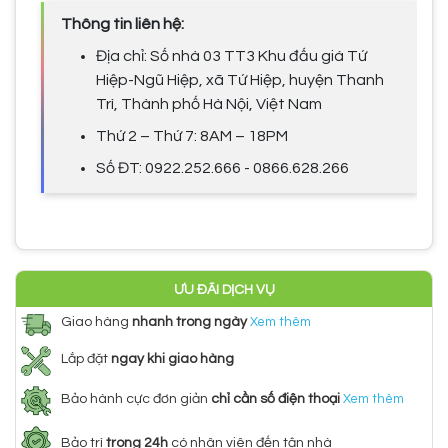
Thông tin liên hệ:
Địa chỉ: Số nhà 03 TT3 Khu đấu giá Tứ
Hiệp-Ngũ Hiệp, xã Tứ Hiệp, huyện Thanh
Trì, Thành phố Hà Nội, Việt Nam
Thứ 2 – Thứ 7: 8AM – 18PM
Số ĐT: 0922.252.666 - 0866.628.266
ƯU ĐÃI DỊCH VỤ
Giao hàng
nhanh trong ngày
Xem thêm
Lắp đặt
ngay khi giao hàng
Bảo hành cực đơn giản
chỉ cần số điện thoại
Xem thêm
Bảo trì
trong 24h
có nhân viên đến tận nhà