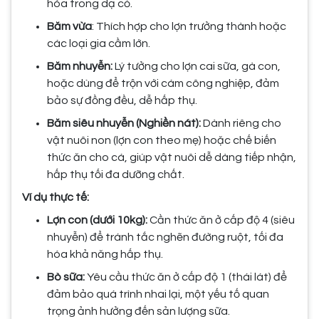
hóa trong dạ cỏ.
Băm vừa
: Thích hợp cho lợn trưởng thành hoặc
các loại gia cầm lớn.
Băm nhuyễn:
Lý tưởng cho lợn cai sữa, gà con,
hoặc dùng để trộn với cám công nghiệp, đảm
bảo sự đồng đều, dễ hấp thụ.
Băm siêu nhuyễn (Nghiền nát):
Dành riêng cho
vật nuôi non (lợn con theo mẹ) hoặc chế biến
thức ăn cho cá, giúp vật nuôi dễ dàng tiếp nhận,
hấp thụ tối đa dưỡng chất.
Ví dụ thực tế:
Lợn con (dưới 10kg):
Cần thức ăn ở cấp độ 4 (siêu
nhuyễn) để tránh tắc nghẽn đường ruột, tối đa
hóa khả năng hấp thụ.
Bò sữa:
Yêu cầu thức ăn ở cấp độ 1 (thái lát) để
đảm bảo quá trình nhai lại, một yếu tố quan
trọng ảnh hưởng đến sản lượng sữa.