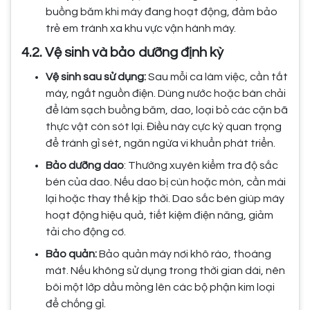
buồng băm khi máy đang hoạt động, đảm bảo
trẻ em tránh xa khu vực vận hành máy.
4.2. Vệ sinh và bảo dưỡng định kỳ
Vệ sinh sau sử dụng:
Sau mỗi ca làm việc, cần tắt
máy, ngắt nguồn điện. Dùng nước hoặc bàn chải
để làm sạch buồng băm, dao, loại bỏ các cặn bã
thực vật còn sót lại. Điều này cực kỳ quan trọng
để tránh gỉ sét, ngăn ngừa vi khuẩn phát triển.
Bảo dưỡng dao
: Thường xuyên kiểm tra độ sắc
bén của dao. Nếu dao bị cùn hoặc mòn, cần mài
lại hoặc thay thế kịp thời. Dao sắc bén giúp máy
hoạt động hiệu quả, tiết kiệm điện năng, giảm
tải cho động cơ.
Bảo quản:
Bảo quản máy nơi khô ráo, thoáng
mát. Nếu không sử dụng trong thời gian dài, nên
bôi một lớp dầu mỏng lên các bộ phận kim loại
để chống gỉ.