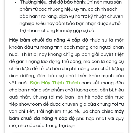
Thương hiệu, chế độ bảo hành:
Chỉ nên mua sản
phẩm từ các thương hiệu uy tín, có chính sách
bảo hành rõ ràng, dịch vụ hỗ trợ kỹ thuật chuyên
nghiệp. Điều này đảm bảo bạn nhận được sự hỗ
trợ nhanh chóng khi máy gặp sự cố.
Máy băm chuối đa năng 4 cấp độ
thực sự là một
khoản đầu tư mang tính cách mạng cho người chăn
nuôi. Thiết bị này không chỉ giúp bạn giải quyết triệt
để gánh nặng lao động thủ công, mà còn là công cụ
chiến lược để tối ưu hóa chi phí, nâng cao chất lượng
dinh dưỡng, đảm bảo sự phát triển khỏe mạnh của
vật nuôi.
Điện Máy Thịnh Thành
cam kết mang đến
cho bạn những sản phẩm chất lượng cao, bền bỉ, hiệu
quả nhất. Chúng tôi mời bạn liên hệ hoặc đến trực
tiếp showroom để được chuyên gia của chúng tôi tư
vấn chi tiết, trải nghiệm thực tế, lựa chọn chiếc
máy
băm chuối đa năng 4 cấp độ
phù hợp nhất với quy
mô, nhu cầu của trang trại bạn.