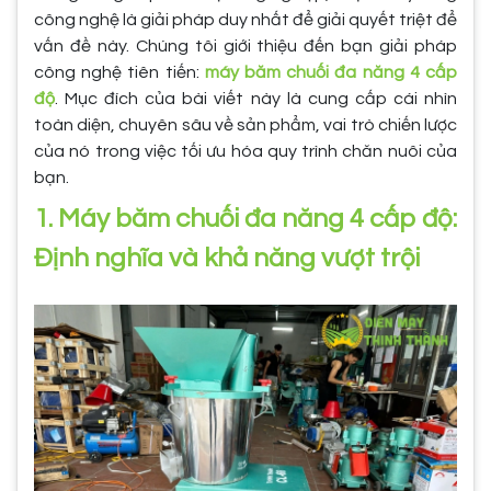
công nghệ là giải pháp duy nhất để giải quyết triệt để
vấn đề này. Chúng tôi giới thiệu đến bạn giải pháp
công nghệ tiên tiến:
máy băm chuối đa năng 4 cấp
độ
. Mục đích của bài viết này là cung cấp cái nhìn
toàn diện, chuyên sâu về sản phẩm, vai trò chiến lược
của nó trong việc tối ưu hóa quy trình chăn nuôi của
bạn.
1. Máy băm chuối đa năng 4 cấp độ:
Định nghĩa và khả năng vượt trội