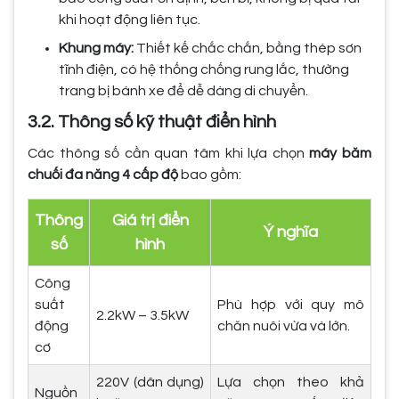
khi hoạt động liên tục.
Khung máy:
Thiết kế chắc chắn, bằng thép sơn
tĩnh điện, có hệ thống chống rung lắc, thường
trang bị bánh xe để dễ dàng di chuyển.
3.2. Thông số kỹ thuật điển hình
Các thông số cần quan tâm khi lựa chọn
máy băm
chuối đa năng 4 cấp độ
bao gồm:
Thông
Giá trị điển
Ý nghĩa
số
hình
Công
suất
Phù hợp với quy mô
2.2kW – 3.5kW
động
chăn nuôi vừa và lớn.
cơ
220V (dân dụng)
Lựa chọn theo khả
Nguồn