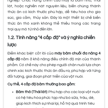
nghiệp. Chức năng chính của máy là băm nhỏ, thái
lát, hoặc nghiền nát nguyên liệu, biến chúng thành
thức ăn có kích thước phù hợp, dễ tiêu hóa cho gia
súc, gia cầm, thủy sản. Đây là một thiết bị chế biến
thức ăn thô xanh không thể thiếu trong các trang
trại quy mô từ nhỏ đến lớn.
1.2. Tính năng "4 cấp độ" và ý nghĩa chiến
lược
Điểm khác biệt cốt lõi của
máy băm chuối đa năng 4
cấp độ
nằm ở khả năng điều chỉnh độ mịn của thành
phẩm. Cơ chế này cho phép người chăn nuôi lựa chọn
chính xác kích thước thức ăn đầu ra, phù hợp với từng
đối tượng, giai đoạn phát triển của vật nuôi.
Cụ thể, 4 cấp độ băm thường bao gồm:
Băm thô (Thái lát):
Phù hợp cho các loại vật nuôi
có hệ tiêu hóa phức tạp như bò sữa, trâu, dê,
giúp kích thích sự nhai lại, hỗ trợ quá trình tiêu