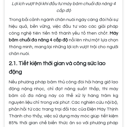
Lợi ích vượt trội khi đầu tư máy băm chuối đa năng 4
cấp độ
Trong bối cảnh ngành chăn nuôi ngày càng đòi hỏi sự
hiệu quả, bền vững, việc đầu tư vào các giải pháp
công nghệ tiên tiến trở thành yếu tố then chốt.
Máy
băm chuối đa năng 4 cấp độ
nổi lên như một lựa chọn
thông minh, mang lại những lợi ích vượt trội cho người
chăn nuôi.
2.1. Tiết kiệm thời gian và công sức lao
động
Nếu phương pháp băm thủ công đòi hỏi hàng giờ lao
động nặng nhọc, chỉ đạt năng suất thấp, thì máy
băm cỏ đa năng này có thể xử lý hàng trăm kg
nguyên liệu chỉ trong vài phút. Các nghiên cứu nội bộ,
phản hồi từ các trang trại đối tác của Điện Máy Thịnh
Thành cho thấy, việc sử dụng máy móc giúp tiết kiệm
85% thời gian chế biến thức ăn so với phương pháp