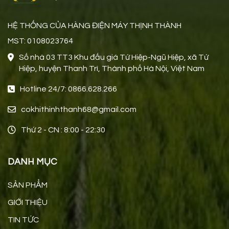
HỆ THỐNG CỦA HÀNG ĐIỆN MÁY THỊNH THÀNH
MST: 0108023764
Số nhà 03 TT3 Khu đấu giá Tứ Hiệp-Ngũ Hiệp, xã Tứ
Hiệp, huyện Thanh Trì, Thành phố Hà Nội, Việt Nam
Hotline 24/7: 0866.628.266
cokhithinhthanh68@gmail.com
Thứ 2 - CN : 8:00 - 22:30
DANH MỤC
SẢN PHẨM
GIỚI THIỆU
TIN TỨC