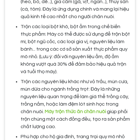
(heo, bò, dê...), gia cầm (gà, vịt, ngan...), thủy sản
(cá, tôm). Đây là ứng dụng chính và mang lại hiệu
quả kinh tế cao nhất cho người chăn nuôi.
Trộn các loại bột khô, bột ẩm trong chế biến
thực phẩm: Máy có thể được sử dụng để trộn bột
mì, bột ngũ cốc, các loại gia vị, nguyên liệu làm
bánh... trong các cơ sở sản xuất thực phẩm quy
mô nhỏ. (Lưu ý: đối với nguyên liệu ẩm, độ ẩm
không vượt quá 30% để đảm bảo hiệu quả trộn
và tuổi thọ máy).
Trộn các nguyên liệu khác như vỏ trấu, mùn cưa,
mùn dừa cho ngành trồng trọt: Đây là những
nguyên liệu quan trọng để làm giá thể trồng cây,
trồng nấm, hoặc làm đệm lót sinh học trong
chăn nuôi.
Máy trộn thức ăn chăn nuôi
giúp phối
trộn chúng một cách đồng đều, tạo ra sản phẩm
chất lượng cao.
Phù hợp cho hộ gia đình, trang trại quy mô nhỏ