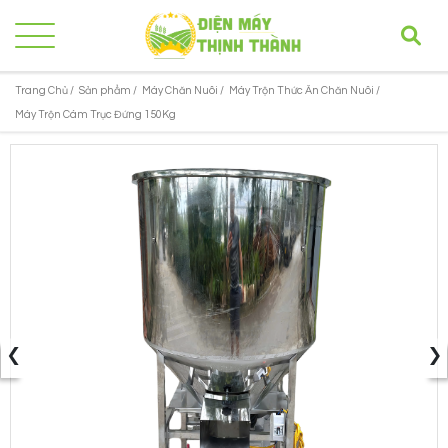
Trang Chủ /
Sản phẩm /
Máy Chăn Nuôi /
Máy Trộn Thức Ăn Chăn Nuôi /
Máy Trộn Cám Trục Đứng 150Kg
‹
›