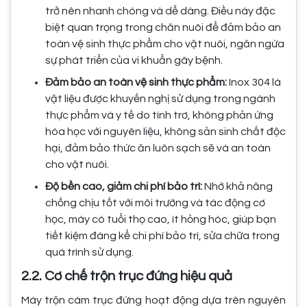
trở nên nhanh chóng và dễ dàng. Điều này đặc
biệt quan trọng trong chăn nuôi để đảm bảo an
toàn vệ sinh thực phẩm cho vật nuôi, ngăn ngừa
sự phát triển của vi khuẩn gây bệnh.
Đảm bảo an toàn vệ sinh thực phẩm:
Inox 304 là
vật liệu được khuyến nghị sử dụng trong ngành
thực phẩm và y tế do tính trơ, không phản ứng
hóa học với nguyên liệu, không sản sinh chất độc
hại, đảm bảo thức ăn luôn sạch sẽ và an toàn
cho vật nuôi.
Độ bền cao, giảm chi phí bảo trì:
Nhờ khả năng
chống chịu tốt với môi trường và tác động cơ
học, máy có tuổi thọ cao, ít hỏng hóc, giúp bạn
tiết kiệm đáng kể chi phí bảo trì, sửa chữa trong
quá trình sử dụng.
2.2. Cơ chế trộn trục đứng hiệu quả
Máy trộn cám trục đứng hoạt động dựa trên nguyên