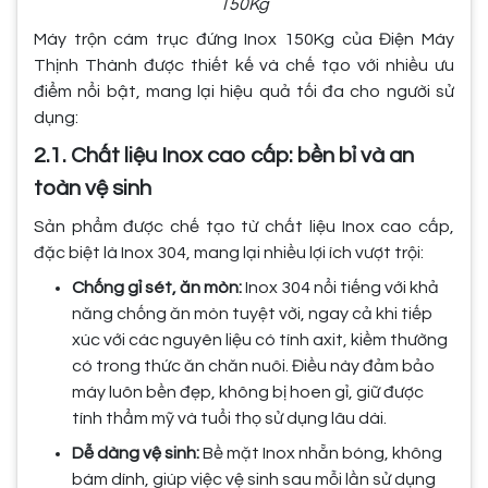
150Kg
Máy trộn cám trục đứng Inox 150Kg của Điện Máy
Thịnh Thành được thiết kế và chế tạo với nhiều ưu
điểm nổi bật, mang lại hiệu quả tối đa cho người sử
dụng:
2.1. Chất liệu Inox cao cấp: bền bỉ và an
toàn vệ sinh
Sản phẩm được chế tạo từ chất liệu Inox cao cấp,
đặc biệt là Inox 304, mang lại nhiều lợi ích vượt trội:
Chống gỉ sét, ăn mòn:
Inox 304 nổi tiếng với khả
năng chống ăn mòn tuyệt vời, ngay cả khi tiếp
xúc với các nguyên liệu có tính axit, kiềm thường
có trong thức ăn chăn nuôi. Điều này đảm bảo
máy luôn bền đẹp, không bị hoen gỉ, giữ được
tính thẩm mỹ và tuổi thọ sử dụng lâu dài.
Dễ dàng vệ sinh:
Bề mặt Inox nhẵn bóng, không
bám dính, giúp việc vệ sinh sau mỗi lần sử dụng