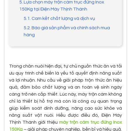
5. Lựa chọn máy trộn cám trục đứng Inox
150Kg tại Điện Máy Thịnh Thành
5.1. Cam kết chất lượng và dịch vụ
5.2. Báo giá sản phẩm và chính sách mua
hàng
Trong chăn nuôi hiện đại, tự chủ nguồn thức ăn và tối
ưu quy trình chế biến là yếu tố quyết định năng suất
và lợi nhuận. Nhu cầu về giải pháp trộn thức ăn hiệu
quả, đảm bảo chất lượng và an toàn vệ sinh ngày
càng trở nên cấp thiết. Lúc này, máy trộn cám không
chỉ là thiết bị hỗ trợ mà còn là công cụ quan trọng
giúp kiểm soát dinh dưỡng, nâng cao sức khỏe và
năng suất vật nuôi. Hiểu được điều đó, Điện Máy
Thịnh Thành giới thiệu
máy trộn cám trục đứng Inox
150Kg
– giải pháp chuyên nghiệp, bền bỉ và hiệu quả.