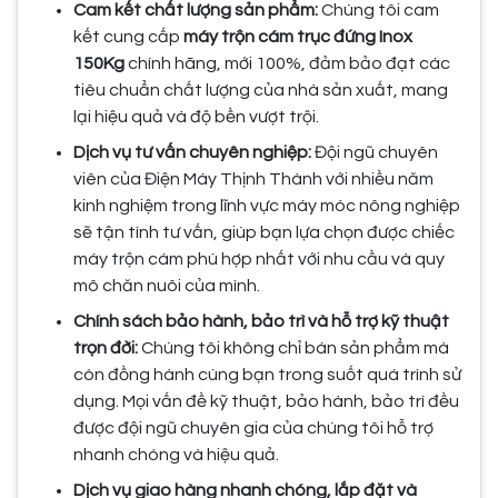
Cam kết chất lượng sản phẩm:
Chúng tôi cam
kết cung cấp
máy trộn cám trục đứng Inox
150Kg
chính hãng, mới 100%, đảm bảo đạt các
tiêu chuẩn chất lượng của nhà sản xuất, mang
lại hiệu quả và độ bền vượt trội.
Dịch vụ tư vấn chuyên nghiệp:
Đội ngũ chuyên
viên của Điện Máy Thịnh Thành với nhiều năm
kinh nghiệm trong lĩnh vực máy móc nông nghiệp
sẽ tận tình tư vấn, giúp bạn lựa chọn được chiếc
máy trộn cám phù hợp nhất với nhu cầu và quy
mô chăn nuôi của mình.
Chính sách bảo hành, bảo trì và hỗ trợ kỹ thuật
trọn đời:
Chúng tôi không chỉ bán sản phẩm mà
còn đồng hành cùng bạn trong suốt quá trình sử
dụng. Mọi vấn đề kỹ thuật, bảo hành, bảo trì đều
được đội ngũ chuyên gia của chúng tôi hỗ trợ
nhanh chóng và hiệu quả.
Dịch vụ giao hàng nhanh chóng, lắp đặt và