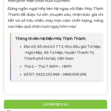
trình phát triển chăn nuôi của mình.
Đừng ngần ngại! Hãy liên hệ ngay với Điện Máy Thịnh
Thành để được tư vấn chuyên sâu, nhận báo giá chi
tiết và sở hữu chiếc máy trộn cám chất lượng, nâng
cao hiệu quả chăn nuôi ngay hôm nay!
Thông tin liên hệ Điện Máy Thịnh Thành:
Địa chỉ: Số nhà 03 TT3, Khu đấu giá Tứ Hiệp
- Ngũ Hiệp, Xã Tứ Hiệp, Huyện Thanh Trì,
Thành phố Hà Nội, Việt Nam
Thứ 2 – Thứ 7: 8AM – 18PM
Số ĐT: 0922.252.666 - 0866.628.266
ƯU ĐÃI DỊCH VỤ