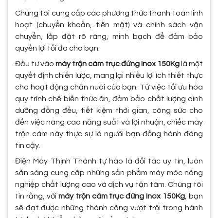
Chúng tôi cung cấp các phương thức thanh toán linh
hoạt (chuyển khoản, tiền mặt) và chính sách vận
chuyển, lắp đặt rõ ràng, minh bạch để đảm bảo
quyền lợi tối đa cho bạn.
Đầu tư vào
máy trộn cám trục đứng Inox 150Kg
là một
quyết định chiến lược, mang lại nhiều lợi ích thiết thực
cho hoạt động chăn nuôi của bạn. Từ việc tối ưu hóa
quy trình chế biến thức ăn, đảm bảo chất lượng dinh
dưỡng đồng đều, tiết kiệm thời gian, công sức cho
đến việc nâng cao năng suất và lợi nhuận, chiếc máy
trộn cám này thực sự là người bạn đồng hành đáng
tin cậy.
Điện Máy Thịnh Thành tự hào là đối tác uy tín, luôn
sẵn sàng cung cấp những sản phẩm máy móc nông
nghiệp chất lượng cao và dịch vụ tận tâm. Chúng tôi
tin rằng, với
máy trộn cám trục đứng Inox 150Kg
, bạn
sẽ đạt được những thành công vượt trội trong hành