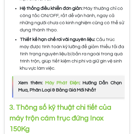
Hệ thống điều khiển đơn giản:
Máy thường chỉ có
công tắc ON/OFF, rất dễ vận hành, ngay cả
những người chưa có kinh nghiệm cũng có thể sử
dụng thành thạo.
Thiết kế hạn chế rơi vãi nguyên liệu:
Cấu trúc
máy được tính toán kỹ lưỡng để giảm thiểu tối đa
tình trạng nguyên liệu bị bắn ra ngoài trong quá
trình trộn, giúp tiết kiệm chi phí và giữ gìn vệ sinh
khu vực làm việc.
Xem thêm:
Máy Phát Điện
: Hướng Dẫn Chọn
Mua, Phân Loại & Bảng Giá Mới Nhất
3. Thông số kỹ thuật chi tiết của
máy trộn cám trục đứng Inox
150Kg