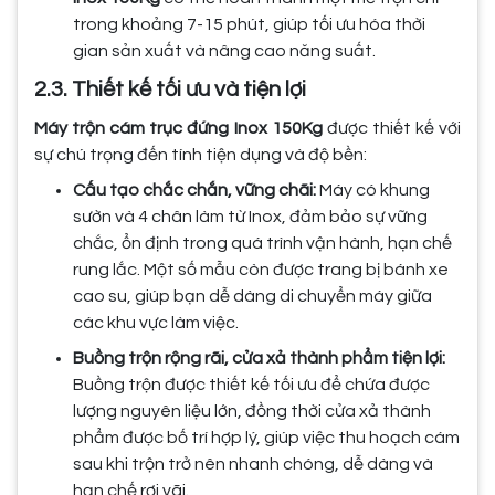
trong khoảng 7-15 phút, giúp tối ưu hóa thời
gian sản xuất và nâng cao năng suất.
2.3. Thiết kế tối ưu và tiện lợi
Máy trộn cám trục đứng Inox 150Kg
được thiết kế với
sự chú trọng đến tính tiện dụng và độ bền:
Cấu tạo chắc chắn, vững chãi:
Máy có khung
sườn và 4 chân làm từ Inox, đảm bảo sự vững
chắc, ổn định trong quá trình vận hành, hạn chế
rung lắc. Một số mẫu còn được trang bị bánh xe
cao su, giúp bạn dễ dàng di chuyển máy giữa
các khu vực làm việc.
Buồng trộn rộng rãi, cửa xả thành phẩm tiện lợi:
Buồng trộn được thiết kế tối ưu để chứa được
lượng nguyên liệu lớn, đồng thời cửa xả thành
phẩm được bố trí hợp lý, giúp việc thu hoạch cám
sau khi trộn trở nên nhanh chóng, dễ dàng và
hạn chế rơi vãi.