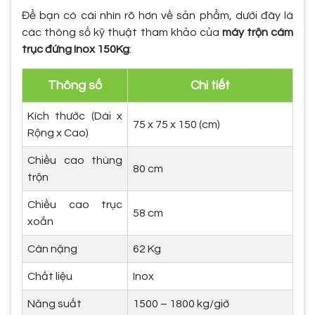
Để bạn có cái nhìn rõ hơn về sản phẩm, dưới đây là
các thông số kỹ thuật tham khảo của
máy trộn cám
trục đứng Inox 150Kg
:
Thông số
Chi tiết
Kích thước (Dài x
75 x 75 x 150 (cm)
Rộng x Cao)
Chiều cao thùng
80 cm
trộn
Chiều cao trục
58 cm
xoắn
Cân nặng
62 Kg
Chất liệu
Inox
Năng suất
1500 – 1800 kg/giờ