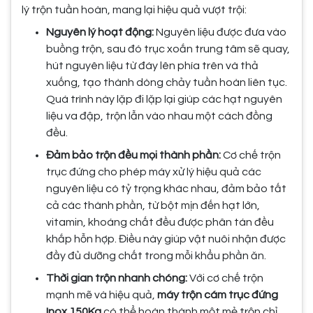
lý trộn tuần hoàn, mang lại hiệu quả vượt trội:
Nguyên lý hoạt động:
Nguyên liệu được đưa vào
buồng trộn, sau đó trục xoắn trung tâm sẽ quay,
hút nguyên liệu từ đáy lên phía trên và thả
xuống, tạo thành dòng chảy tuần hoàn liên tục.
Quá trình này lặp đi lặp lại giúp các hạt nguyên
liệu va đập, trộn lẫn vào nhau một cách đồng
đều.
Đảm bảo trộn đều mọi thành phần:
Cơ chế trộn
trục đứng cho phép máy xử lý hiệu quả các
nguyên liệu có tỷ trọng khác nhau, đảm bảo tất
cả các thành phần, từ bột mịn đến hạt lớn,
vitamin, khoáng chất đều được phân tán đều
khắp hỗn hợp. Điều này giúp vật nuôi nhận được
đầy đủ dưỡng chất trong mỗi khẩu phần ăn.
Thời gian trộn nhanh chóng:
Với cơ chế trộn
mạnh mẽ và hiệu quả,
máy trộn cám trục đứng
Inox 150Kg
có thể hoàn thành một mẻ trộn chỉ