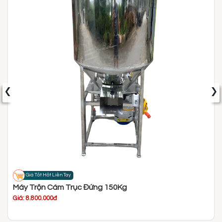
‹
›
Giá Tốt Hốt Liền Tay
Máy Trộn Cám Trục Đứng 150Kg
Giá: 8.800.000đ