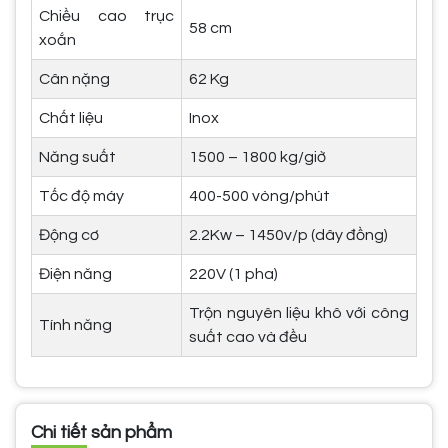
Chiều cao trục
58 cm
xoắn
Cân nặng
62 Kg
Chất liệu
Inox
Năng suất
1500 – 1800 kg/giờ
Tốc độ máy
400-500 vòng/phút
Động cơ
2.2Kw – 1450v/p (dây đồng)
Điện năng
220V (1 pha)
Trộn nguyên liệu khô với công
Tính năng
suất cao và đều
Chi tiết sản phẩm