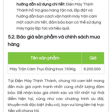
hướng dẫn sử dụng chi tiết:
Điện Máy Thịnh
Thành hỗ trợ giao hàng tận nơi, lắp đặt và
hướng dẫn bạn cách vận hành máy trộn cám
một cách chi tiết, đảm bảo bạn có thể sử dụng
máy ngay lập tức và hiệu quả.
5.2. Báo giá sản phẩm và chính sách mua
hàng
Tên sản phẩm
Giá
Máy Trộn Cám Trục Đứng Inox 150Kg
9.200.000
Tại Điện Máy Thịnh Thành, chúng tôi cam kết mang
đến mức giá cạnh tranh nhất cùng chất lượng đảm
bảo. Để nhận báo giá chính xác và tốt nhất tại thời
điểm hiện tại, cũng như các chương trình ưu đãi,
khuyến mãi đặc biệt (nếu có), bạn vui lòng liên hệ trực
tiếp với chúng tôi.