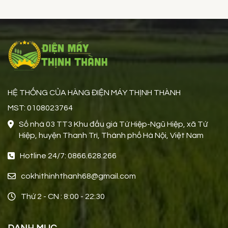
HỆ THỐNG CỦA HÀNG ĐIỆN MÁY THỊNH THÀNH
MST: 0108023764
Số nhà 03 TT3 Khu đấu giá Tứ Hiệp-Ngũ Hiệp, xã Tứ
Hiệp, huyện Thanh Trì, Thành phố Hà Nội, Việt Nam
Hotline 24/7: 0866.628.266
cokhithinhthanh68@gmail.com
Thứ 2 - CN : 8:00 - 22:30