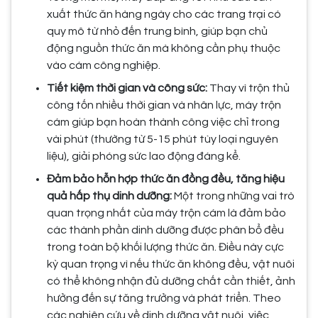
xuất thức ăn hàng ngày cho các trang trại có
quy mô từ nhỏ đến trung bình, giúp bạn chủ
động nguồn thức ăn mà không cần phụ thuộc
vào cám công nghiệp.
Tiết kiệm thời gian và công sức:
Thay vì trộn thủ
công tốn nhiều thời gian và nhân lực, máy trộn
cám giúp bạn hoàn thành công việc chỉ trong
vài phút (thường từ 5-15 phút tùy loại nguyên
liệu), giải phóng sức lao động đáng kể.
Đảm bảo hỗn hợp thức ăn đồng đều, tăng hiệu
quả hấp thụ dinh dưỡng:
Một trong những vai trò
quan trọng nhất của máy trộn cám là đảm bảo
các thành phần dinh dưỡng được phân bổ đều
trong toàn bộ khối lượng thức ăn. Điều này cực
kỳ quan trọng vì nếu thức ăn không đều, vật nuôi
có thể không nhận đủ dưỡng chất cần thiết, ảnh
hưởng đến sự tăng trưởng và phát triển. Theo
các nghiên cứu về dinh dưỡng vật nuôi, việc