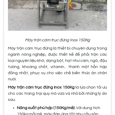
Máy trộn cám trục đứng Inox 150Kg
Máy trộn cám trục đứng là thiết bị chuyên dụng trong
ngành nông nghiệp, được thiết kế để phối trộn các
loại nguyên liệu khô, dạng bột, hạt như cám, ngô, đậu
tương, khoáng chất, vitamin... thành một hỗn hợp
đồng nhất, phục vụ cho việc chế biến thức ăn chăn
nuôi.
Máy trộn cám trục đứng Inox 150Kg
là lựa chọn tối ưu
cho các trang trại quy mô vừa và nhỏ bởi những lý do
sau:
Năng suất phù hợp (150Kg/mẻ):
Với dung tích
150kg mỗi mẻ, máy đáp ứng tốt nhu cầu sản