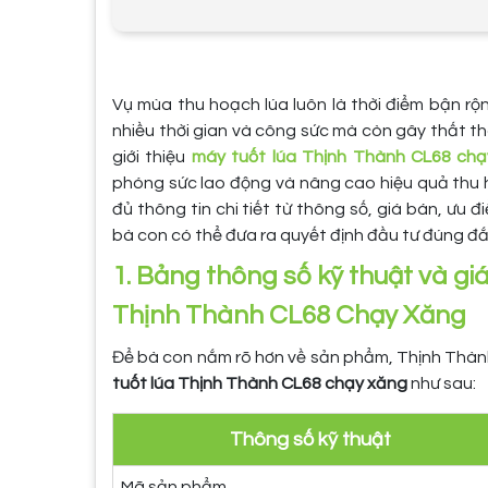
Vụ mùa thu hoạch lúa luôn là thời điểm bận rộ
nhiều thời gian và công sức mà còn gây thất th
giới thiệu
máy tuốt lúa Thịnh Thành CL68 ch
phóng sức lao động và nâng cao hiệu quả thu h
đủ thông tin chi tiết từ thông số, giá bán, ư
bà con có thể đưa ra quyết định đầu tư đúng đắ
1. Bảng thông số kỹ thuật và g
Thịnh Thành CL68 Chạy Xăng
Để bà con nắm rõ hơn về sản phẩm, Thịnh Thành
tuốt lúa Thịnh Thành CL68 chạy xăng
như sau:
Thông số kỹ thuật
Mã sản phẩm