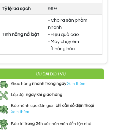
Tỷ lệ lúa sạch
99%
- Cho ra sản phẩm
nhanh
Tính năng nổi bật
- Hiệu quả cao
- Máy chạy êm
- Ít hỏng hóc
ƯU ĐÃI DỊCH VỤ
Giao hàng
nhanh trong ngày
Xem thêm
Lắp đặt
ngay khi giao hàng
Bảo hành cực đơn giản
chỉ cần số điện thoại
Xem thêm
Bảo trì
trong 24h
có nhân viên đến tận nhà