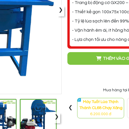
- Trang bị động cơ GX200 – 6
›
- Thiết kế gọn 100x75x100c
- Tỷ lệ lúa sạch lên đến 99
- Vận hành êm ái, ít hỏng h
- Lựa chọn tối ưu cho nông 
THÊM VÀO G
Mua hàng tại
Máy Tuốt Lúa Thịnh
‹
Thành CL68 Chạy Xăng
›
6.200.000 đ