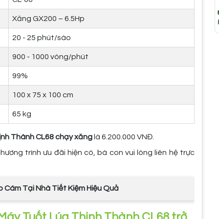
Xăng GX200 – 6.5Hp
20 - 25 phút/sào
900 - 1000 vòng/phút
99%
100 x 75 x 100 cm
65 kg
hịnh Thành CL68 chạy xăng
là 6.200.000 VNĐ.
ơng trình ưu đãi hiện có, bà con vui lòng liên hệ trực
Ép Cám Tại Nhà Tiết Kiệm Hiệu Quả
p Máy Tuốt Lúa Thịnh Thành CL68 trở