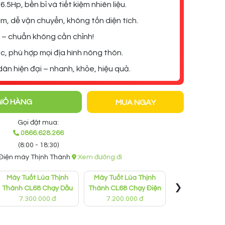
.5Hp, bền bỉ và tiết kiệm nhiên liệu.
m, dễ vận chuyển, không tốn diện tích.
% – chuẩn không cần chỉnh!
óc, phù hợp mọi địa hình nông thôn.
dân hiện đại – nhanh, khỏe, hiệu quả.
IỎ HÀNG
MUA NGAY
Gọi đặt mua:
0866.628.266
(8:00 - 18:30)
 Điện máy Thịnh Thành
Xem đường đi
Máy Tuốt Lúa Thịnh
Máy Tuốt Lúa Thịnh
Khung Máy Tu
›
Thành CL68 Chạy Dầu
Thành CL68 Chạy Điện
Mini Thịnh Thà
7.300.000 đ
7.200.000 đ
4.800.000