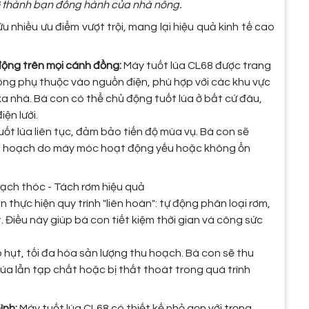
rở thành bạn đồng hành của nhà nông.
u nhiều ưu điểm vượt trội, mang lại hiệu quả kinh tế cao
ộng trên mọi cánh đồng:
Máy tuốt lúa CL68 được trang
ng phụ thuộc vào nguồn điện, phù hợp với các khu vực
a nhà. Bà con có thể chủ động tuốt lúa ở bất cứ đâu,
ện lưới.
t lúa liên tục, đảm bảo tiến độ mùa vụ. Bà con sẽ
thu hoạch do máy móc hoạt động yếu hoặc không ổn
ạch thóc - Tách rơm hiệu quả
 thực hiện quy trình "liên hoàn": tự động phân loại rơm,
. Điều này giúp bà con tiết kiệm thời gian và công sức
o hụt, tối đa hóa sản lượng thu hoạch. Bà con sẽ thu
lúa lẫn tạp chất hoặc bị thất thoát trong quá trình
ình:
Máy tuốt lúa CL68 có thiết kế nhỏ gọn với trọng