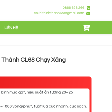
0866.628.266
cokhithinhthanh68@gmail.com
LIÊN HỆ
h Thành CL68 Chạy Xăng
n binh mùa gặt, hiệu suất ấn tượng 20–25
–1000 vòng/phút, tuốt lúa cực nhanh, cực sạch.