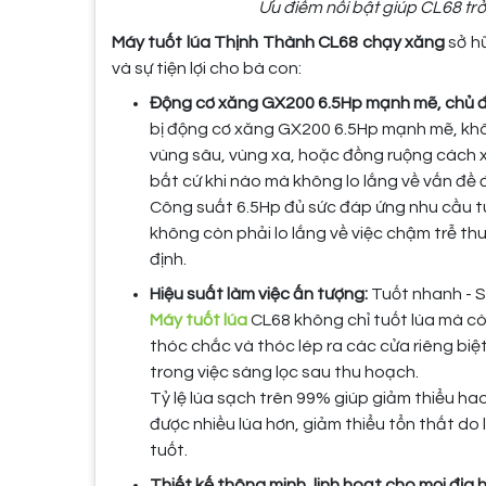
Ưu điểm nổi bật giúp CL68 t
Máy tuốt lúa Thịnh Thành CL68 chạy xăng
sở hữ
và sự tiện lợi cho bà con:
Động cơ xăng GX200 6.5Hp mạnh mẽ, chủ đ
bị động cơ xăng GX200 6.5Hp mạnh mẽ, khô
vùng sâu, vùng xa, hoặc đồng ruộng cách x
bất cứ khi nào mà không lo lắng về vấn đề đi
Công suất 6.5Hp đủ sức đáp ứng nhu cầu tuố
không còn phải lo lắng về việc chậm trễ 
định.
Hiệu suất làm việc ấn tượng:
Tuốt nhanh - S
Máy tuốt lúa
CL68 không chỉ tuốt lúa mà còn
thóc chắc và thóc lép ra các cửa riêng biệt
trong việc sàng lọc sau thu hoạch.
Tỷ lệ lúa sạch trên 99% giúp giảm thiểu ha
được nhiều lúa hơn, giảm thiểu tổn thất do 
tuốt.
Thiết kế thông minh, linh hoạt cho mọi địa h