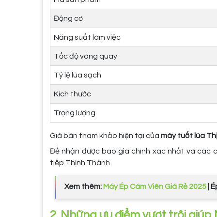
Động cơ
Năng suất làm việc
Tốc độ vòng quay
Tỷ lệ lúa sạch
Kích thước
Trọng lượng
Giá bán tham khảo hiện tại của
máy tuốt lúa T
Để nhận được báo giá chính xác nhất và các chư
tiếp Thịnh Thành
Xem thêm:
Máy Ép Cám Viên Giá Rẻ 2025
| 
2. Những ưu điểm vượt trội giú