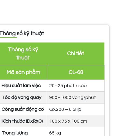
Thông số kỹ thuật
Thông số kỹ
Chi tiết
thuật
Mã sản phẩm
CL-68
Hiệu suất làm việc
20–25 phút / sào
Tốc độ vòng quay
900–1000 vòng/phút
Công suất động cơ
GX200 – 6.5Hp
Kích thước (DxRxC)
100 x 75 x 100 cm
Trọng lượng
65 kg