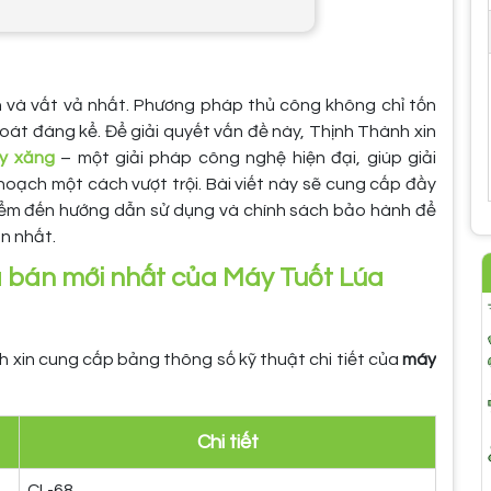
n và vất vả nhất. Phương pháp thủ công không chỉ tốn
oát đáng kể. Để giải quyết vấn đề này, Thịnh Thành xin
ạy xăng
– một giải pháp công nghệ hiện đại, giúp giải
oạch một cách vượt trội. Bài viết này sẽ cung cấp đầy
u điểm đến hướng dẫn sử dụng và chính sách bảo hành để
n nhất.
iá bán mới nhất của Máy Tuốt Lúa
 xin cung cấp bảng thông số kỹ thuật chi tiết của
máy
Chi tiết
CL-68