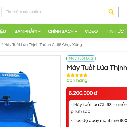
IỆU
SẢN PHẨM
CHÍNH SÁCH
VIDEO
TIN TỨC
 /
Máy Tuốt Lúa Thịnh Thành CL68 Chạy Xăng
Máy Tuốt Lúa
Máy Tuốt Lúa Thịn
Còn hàng
6.200.000 đ
- Máy tuốt lúa CL-68 – chiế
phút/sào.
- Tốc độ quay mạnh mẽ 900