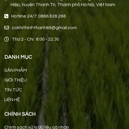
Hiệp, huyện Thanh Trì, Thành phố Hà Nội, Việt Nam
Hotline 24/7: 0866.628.266
cokhithinhthanh68@gmail.com
Thứ 2 - CN : 8:00 - 22:30
DANH MỤC
SẢN PHẨM
GIỚI THIỆU
TIN TỨC
LIÊN HỆ
CHÍNH SÁCH
Chính sách xử lý dữ liệu cá nhân