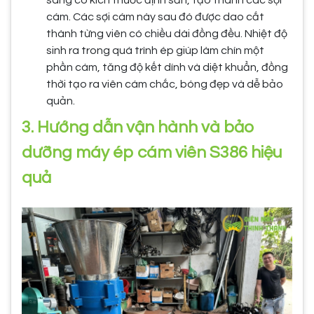
cám. Các sợi cám này sau đó được dao cắt
thành từng viên có chiều dài đồng đều. Nhiệt độ
sinh ra trong quá trình ép giúp làm chín một
phần cám, tăng độ kết dính và diệt khuẩn, đồng
thời tạo ra viên cám chắc, bóng đẹp và dễ bảo
quản.
3. Hướng dẫn vận hành và bảo
dưỡng máy ép cám viên S386 hiệu
quả