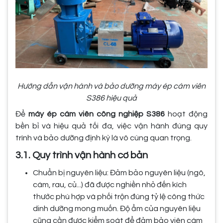
Hướng dẫn vận hành và bảo dưỡng máy ép cám viên
S386 hiệu quả
Để
máy ép cám viên công nghiệp S386
hoạt động
bền bỉ và hiệu quả tối đa, việc vận hành đúng quy
trình và bảo dưỡng định kỳ là vô cùng quan trọng.
3.1. Quy trình vận hành cơ bản
Chuẩn bị nguyên liệu: Đảm bảo nguyên liệu (ngô,
cám, rau, củ...) đã được nghiền nhỏ đến kích
thước phù hợp và phối trộn đúng tỷ lệ công thức
dinh dưỡng mong muốn. Độ ẩm của nguyên liệu
cũng cần được kiểm soát để đảm bảo viên cám