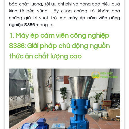
bảo chất lượng, tối ưu chi phí và nâng cao hiệu quả
kinh tế bền vững. Hãy cùng chúng tôi khám phá
những giá trị vượt trội mà
máy ép cám viên công
nghiệp S386
mang lại.
1. Máy ép cám viên công nghiệp
S386: Giải pháp chủ động nguồn
thức ăn chất lượng cao