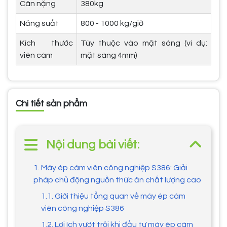
Cân nặng
380kg
Năng suất
800 - 1000 kg/giờ
Kích thước
Tùy thuộc vào mặt sàng (ví dụ:
viên cám
mặt sàng 4mm)
Chi tiết sản phẩm
Nội dung bài viết:
1. Máy ép cám viên công nghiệp S386: Giải
pháp chủ động nguồn thức ăn chất lượng cao
1.1. Giới thiệu tổng quan về máy ép cám
viên công nghiệp S386
1.2. Lợi ích vượt trội khi đầu tư máy ép cám