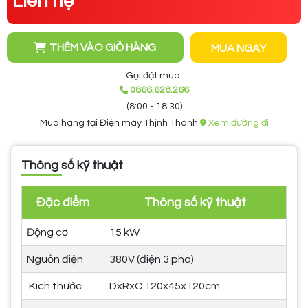
Liên hệ
THÊM VÀO GIỎ HÀNG
MUA NGAY
Gọi đặt mua:
0866.628.266
(8:00 - 18:30)
Mua hàng tại Điện máy Thịnh Thành
Xem đường đi
Thông số kỹ thuật
Đặc điểm
Thông số kỹ thuật
Động cơ
15 kW
Nguồn điện
380V (điện 3 pha)
Kích thước
DxRxC 120x45x120cm