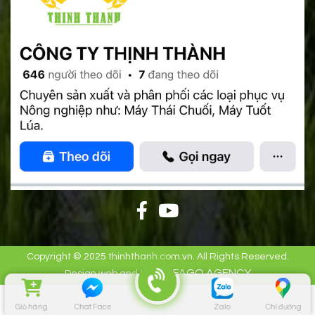
Copyright © 2025 thinhthanh.com.vn. All Rights Reserved.
FAGO AGENCY
Design web and SEO by
Giỏ hàng
Chat Face
Zalo
Chỉ đường