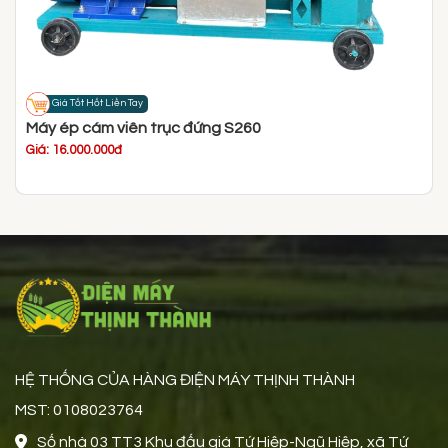
Giá Tốt Hốt Liền Tay
Máy ép cám viên trục đứng S260
Giá: 16.000.000đ
HỆ THỐNG CỦA HÀNG ĐIỆN MÁY THỊNH THÀNH
MST: 0108023764
Số nhà 03 TT3 Khu đấu giá Tứ Hiệp-Ngũ Hiệp, xã Tứ