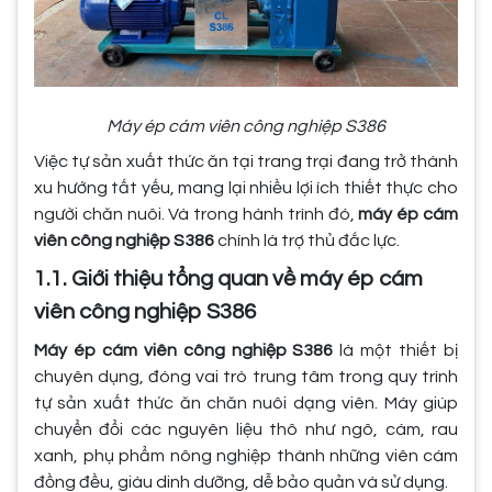
Máy ép cám viên công nghiệp S386
Việc tự sản xuất thức ăn tại trang trại đang trở thành
xu hướng tất yếu, mang lại nhiều lợi ích thiết thực cho
người chăn nuôi. Và trong hành trình đó,
máy ép cám
viên công nghiệp S386
chính là trợ thủ đắc lực.
1.1. Giới thiệu tổng quan về máy ép cám
viên công nghiệp S386
Máy ép cám viên công nghiệp S386
là một thiết bị
chuyên dụng, đóng vai trò trung tâm trong quy trình
tự sản xuất thức ăn chăn nuôi dạng viên. Máy giúp
chuyển đổi các nguyên liệu thô như ngô, cám, rau
xanh, phụ phẩm nông nghiệp thành những viên cám
đồng đều, giàu dinh dưỡng, dễ bảo quản và sử dụng.