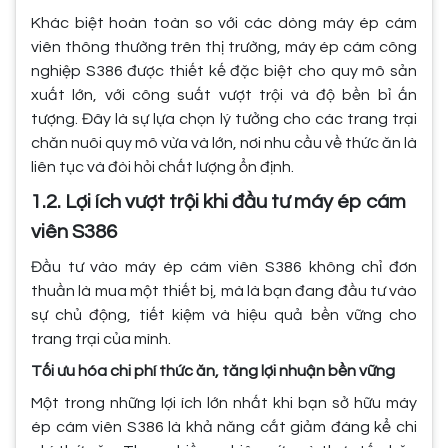
Khác biệt hoàn toàn so với các dòng máy ép cám
viên thông thường trên thị trường, máy ép cám công
nghiệp S386 được thiết kế đặc biệt cho quy mô sản
xuất lớn, với công suất vượt trội và độ bền bỉ ấn
tượng. Đây là sự lựa chọn lý tưởng cho các trang trại
chăn nuôi quy mô vừa và lớn, nơi nhu cầu về thức ăn là
liên tục và đòi hỏi chất lượng ổn định.
1.2. Lợi ích vượt trội khi đầu tư máy ép cám
viên S386
Đầu tư vào máy ép cám viên S386 không chỉ đơn
thuần là mua một thiết bị, mà là bạn đang đầu tư vào
sự chủ động, tiết kiệm và hiệu quả bền vững cho
trang trại của mình.
Tối ưu hóa chi phí thức ăn, tăng lợi nhuận bền vững
Một trong những lợi ích lớn nhất khi bạn sở hữu máy
ép cám viên S386 là khả năng cắt giảm đáng kể chi