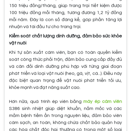
150 triệu đồng/tháng, giúp trang trại tiết kiệm được
100 triệu đồng mỗi tháng, tương đương 1,2 tỷ đồng
mỗi năm. Đây là con số đáng kể, góp phần tăng lợi
nhuận và tái đầu tư cho trang trại.
Kiểm soát chất lượng dinh dưỡng, đảm bảo sức khỏe
vật nuôi
Khi tự sản xuất cám viên, bạn có toàn quyền kiểm
soát công thức phối trộn, đảm bảo cung cấp đầy đủ
và cân đối dinh dưỡng phù hợp với từng giai đoạn
phát triển và loại vật nuôi (heo, gà, vịt, cá...). Điều này
đặc biệt quan trọng để vật nuôi phát triển tối ưu,
khỏe mạnh và đạt năng suất cao.
Hơn nữa, quá trình ép viên bằng
máy ép cám viên
S386 sinh nhiệt giúp diệt khuẩn, nấm mốc và các
mầm bệnh tiềm ẩn trong nguyên liệu, đảm bảo viên
cám sạch, an toàn, không chứa chất bảo quản hay
các hóa chất độc hại thường có trong một số loại