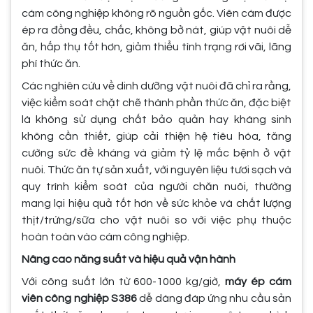
cám công nghiệp không rõ nguồn gốc. Viên cám được
ép ra đồng đều, chắc, không bở nát, giúp vật nuôi dễ
ăn, hấp thụ tốt hơn, giảm thiểu tình trạng rơi vãi, lãng
phí thức ăn.
Các nghiên cứu về dinh dưỡng vật nuôi đã chỉ ra rằng,
việc kiểm soát chặt chẽ thành phần thức ăn, đặc biệt
là không sử dụng chất bảo quản hay kháng sinh
không cần thiết, giúp cải thiện hệ tiêu hóa, tăng
cường sức đề kháng và giảm tỷ lệ mắc bệnh ở vật
nuôi. Thức ăn tự sản xuất, với nguyên liệu tươi sạch và
quy trình kiểm soát của người chăn nuôi, thường
mang lại hiệu quả tốt hơn về sức khỏe và chất lượng
thịt/trứng/sữa cho vật nuôi so với việc phụ thuộc
hoàn toàn vào cám công nghiệp.
Nâng cao năng suất và hiệu quả vận hành
Với công suất lớn từ 600-1000 kg/giờ,
máy ép cám
viên công nghiệp S386
dễ dàng đáp ứng nhu cầu sản