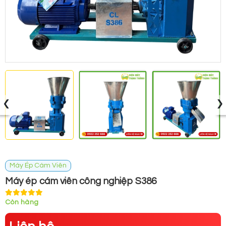
‹
›
Máy Ép Cám Viên
Máy ép cám viên công nghiệp S386
Còn hàng