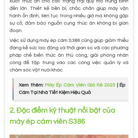
xuất thức ăn cho các trang trại quy mô trung bình
đến lớn. Thiết kế bền bỉ, chắc chắn giúp máy vận
hành ổn định, liên tục trong nhiều giờ mà không gặp
sự cố, đảm bảo nguồn cung thức ăn không bị gián
đoạn.
Việc sử dụng máy ép cám S386 cũng giúp giảm thiểu
đáng kể sức lao động và thời gian so với các phương
pháp chế biến thức ăn thủ công, giải phóng nhân
công để tập trung vào các công việc quản lý và
chăm sóc vật nuôi khác.
Xem thêm:
Máy Ép Cám Viên Giá Rẻ 2025
| Ép
Cám Tại Nhà Tiết Kiệm Hiệu Quả
2. Đặc điểm kỹ thuật nổi bật của
máy ép cám viên S386