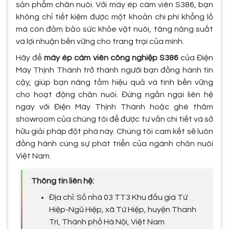
sản phẩm chăn nuôi. Với máy ép cám viên S386, bạn
không chỉ tiết kiệm được một khoản chi phí khổng lồ
mà còn đảm bảo sức khỏe vật nuôi, tăng năng suất
và lợi nhuận bền vững cho trang trại của mình.
Hãy để
máy ép cám viên công nghiệp S386
của Điện
Máy Thịnh Thành trở thành người bạn đồng hành tin
cậy, giúp bạn nâng tầm hiệu quả và tính bền vững
cho hoạt động chăn nuôi. Đừng ngần ngại liên hệ
ngay với Điện Máy Thịnh Thành hoặc ghé thăm
showroom của chúng tôi để được tư vấn chi tiết và sở
hữu giải pháp đột phá này. Chúng tôi cam kết sẽ luôn
đồng hành cùng sự phát triển của ngành chăn nuôi
Việt Nam.
Thông tin liên hệ:
Địa chỉ: Số nhà 03 TT3 Khu đấu giá Tứ
Hiệp-Ngũ Hiệp, xã Tứ Hiệp, huyện Thanh
Trì, Thành phố Hà Nội, Việt Nam