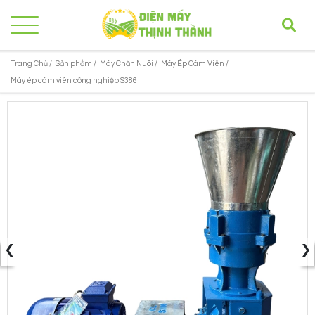
Trang Chủ /
Sản phẩm /
Máy Chăn Nuôi /
Máy Ép Cám Viên /
Máy ép cám viên công nghiệp S386
‹
›