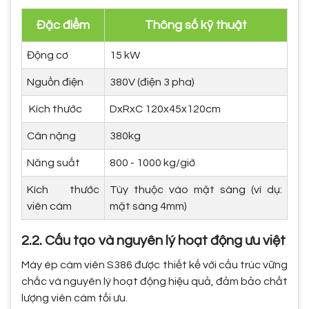
Đặc điểm
Thông số kỹ thuật
Động cơ
15 kW
Nguồn điện
380V (điện 3 pha)
Kích thước
DxRxC 120x45x120cm
Cân nặng
380kg
Năng suất
800 - 1000 kg/giờ
Kích thước
Tùy thuộc vào mặt sàng (ví dụ:
viên cám
mặt sàng 4mm)
2.2. Cấu tạo và nguyên lý hoạt động ưu việt
Máy ép cám viên S386 được thiết kế với cấu trúc vững
chắc và nguyên lý hoạt động hiệu quả, đảm bảo chất
lượng viên cám tối ưu.