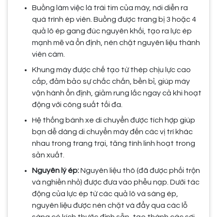
Buồng làm việc là trái tim của máy, nơi diễn ra
quá trình ép viên. Buồng được trang bị 3 hoặc 4
quả lô ép gang đúc nguyên khối, tạo ra lực ép
mạnh mẽ và ổn định, nén chặt nguyên liệu thành
viên cám.
Khung máy được chế tạo từ thép chịu lực cao
cấp, đảm bảo sự chắc chắn, bền bỉ, giúp máy
vận hành ổn định, giảm rung lắc ngay cả khi hoạt
động với công suất tối đa.
Hệ thống bánh xe di chuyển được tích hợp giúp
bạn dễ dàng di chuyển máy đến các vị trí khác
nhau trong trang trại, tăng tính linh hoạt trong
sản xuất.
Nguyên lý ép:
Nguyên liệu thô (đã được phối trộn
và nghiền nhỏ) được đưa vào phễu nạp. Dưới tác
động của lực ép từ các quả lô và sàng ép,
nguyên liệu được nén chặt và đẩy qua các lỗ
sàng có kích thước định sẵn, tạo thành các sợi