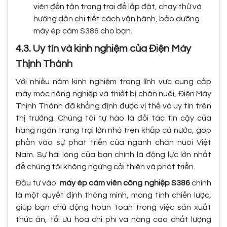
viên đến tận trang trại để lắp đặt, chạy thử và
hướng dẫn chi tiết cách vận hành, bảo dưỡng
máy ép cám S386 cho bạn.
4.3. Uy tín và kinh nghiệm của Điện Máy
Thịnh Thành
Với nhiều năm kinh nghiệm trong lĩnh vực cung cấp
máy móc nông nghiệp và thiết bị chăn nuôi, Điện Máy
Thịnh Thành đã khẳng định được vị thế và uy tín trên
thị trường. Chúng tôi tự hào là đối tác tin cậy của
hàng ngàn trang trại lớn nhỏ trên khắp cả nước, góp
phần vào sự phát triển của ngành chăn nuôi Việt
Nam. Sự hài lòng của bạn chính là động lực lớn nhất
để chúng tôi không ngừng cải thiện và phát triển.
Đầu tư vào
máy ép cám viên công nghiệp S386
chính
là một quyết định thông minh, mang tính chiến lược,
giúp bạn chủ động hoàn toàn trong việc sản xuất
thức ăn, tối ưu hóa chi phí và nâng cao chất lượng