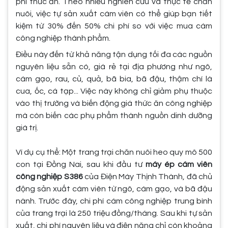
phí thức ăn. Theo nhiều nghiên cứu và thực tế chăn
nuôi, việc tự sản xuất cám viên có thể giúp bạn tiết
kiệm từ 30% đến 50% chi phí so với việc mua cám
công nghiệp thành phẩm.
Điều này đến từ khả năng tận dụng tối đa các nguồn
nguyên liệu sẵn có, giá rẻ tại địa phương như ngô,
cám gạo, rau, củ, quả, bã bia, bã đậu, thậm chí là
cua, ốc, cá tạp... Việc này không chỉ giảm phụ thuộc
vào thị trường và biến động giá thức ăn công nghiệp
mà còn biến các phụ phẩm thành nguồn dinh dưỡng
giá trị.
Ví dụ cụ thể: Một trang trại chăn nuôi heo quy mô 500
con tại Đồng Nai, sau khi đầu tư
máy ép cám viên
công nghiệp S386
của Điện Máy Thịnh Thành, đã chủ
động sản xuất cám viên từ ngô, cám gạo, và bã đậu
nành. Trước đây, chi phí cám công nghiệp trung bình
của trang trại là 250 triệu đồng/tháng. Sau khi tự sản
xuất, chi phí nguyên liệu và điện năng chỉ còn khoảng