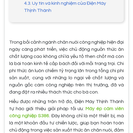
4.3. Uy tín và kinh nghiệm của Điện Máy
Thịnh Thành
Trong bối cảnh ngành chăn nuôi công nghiệp hiện đại
ngày càng phát triển, việc chủ động nguồn thức ăn
chất lượng cao không chỉ là yếu tố then chốt mà còn
là bài toán kinh tế cấp bách đối với mỗi trang trại. Chi
phí thức ăn luôn chiếm tỷ trọng lớn trong tổng chi phí
sản xuất, cùng với những lo ngại về chất lượng và
nguồn gốc cám công nghiệp trên thị trường, đã và
đang đặt ra nhiều thách thức cho bà con.
Hiểu được những trăn trở đó, Điện Máy Thịnh Thành
tự hào giới thiệu giải pháp tối ưu:
Máy ép cám viên
công nghiệp S386
. Đây không chỉ là một thiết bị, mà
là một khoản đầu tư chiến lược, giúp bạn hoàn toàn
chủ động trong việc sản xuất thức ăn chăn nuôi, đảm