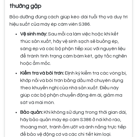
thường gặp
Bảo dưỡng đúng cách giúp kéo dài tuổi thọ và duy trì
hiệu suất của máy ép cám viên S386.
Vệ sinh máy:
Sau mỗi ca làm việc hoặc khi kết
thúc sản xuất, hãy vệ sinh sạch sẽ buồng ép,
sàng ép và các bộ phận tiếp xúc với nguyên liệu
để tránh tình trạng cám bám két, gây tắc nghẽn
hoặc ẩm mốc.
Kiểm tra và bôi trơn:
Định kỳ kiểm tra các vòng bi,
khớp nối và bôi trơn bằng dầu mỡ chuyên dụng
theo khuyến nghị của nhà sản xuất. Điều này
giúp các bộ phận chuyển động êm ái, giảm ma
sát và mài mòn.
Bảo quản:
Khi không sử dụng trong thời gian dài,
hãy bảo quản máy ép cám S386 ở nơi khô ráo,
thoáng mát, tránh ẩm ướt và ánh nắng trực tiếp
để bảo vệ động cơ và các chi tiết kim loại.