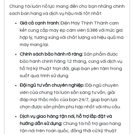
Chúng tôi luôn nỗ lực mang đến cho bạn những chính
sách bán hàng và dịch vụ hậu mãi tốt nhất:
Giá cả cạnh tranh:
Điện Máy Thịnh Thành cam
kết cung cấp máy ép cám viên S386 với mức giá
hợp lý, tương xứng với chất lượng và hiệu quả mà
máy mang lại.
Chính sách bảo hành rõ ràng:
Sản phẩm được
bảo hành chính hãng 12 tháng, cùng với dịch vụ
hỗ trợ kỹ thuật trọn đời, giúp bạn yên tâm trong
suốt quá trình sử dụng.
Đội ngũ tư vấn chuyên nghiệp:
Đội ngũ chuyên
viên của chúng tôi luôn sẵn sàng tư vấn, giải
đáp mọi thắc mắc của bạn 24/7, giúp bạn lựa
chọn được sản phẩm phù hợp nhất với nhu cầu.
Dịch vụ giao hàng tận nơi, hỗ trợ lắp đặt và
hướng dẫn sử dụng:
Chúng tôi hỗ trợ giao hàng
tận nơi trên toàn quốc, đồng thời cử kỹ thuật