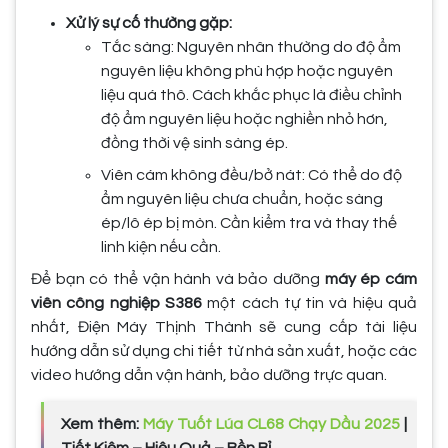
Xử lý sự cố thường gặp:
Tắc sàng: Nguyên nhân thường do độ ẩm
nguyên liệu không phù hợp hoặc nguyên
liệu quá thô. Cách khắc phục là điều chỉnh
độ ẩm nguyên liệu hoặc nghiền nhỏ hơn,
đồng thời vệ sinh sàng ép.
Viên cám không đều/bở nát: Có thể do độ
ẩm nguyên liệu chưa chuẩn, hoặc sàng
ép/lô ép bị mòn. Cần kiểm tra và thay thế
linh kiện nếu cần.
Để bạn có thể vận hành và bảo dưỡng
máy ép cám
viên công nghiệp S386
một cách tự tin và hiệu quả
nhất, Điện Máy Thịnh Thành sẽ cung cấp tài liệu
hướng dẫn sử dụng chi tiết từ nhà sản xuất, hoặc các
video hướng dẫn vận hành, bảo dưỡng trực quan.
Xem thêm:
Máy Tuốt Lúa CL68 Chạy Dầu 2025
|