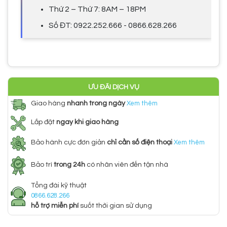
Thứ 2 – Thứ 7: 8AM – 18PM
Số ĐT: 0922.252.666 - 0866.628.266
ƯU ĐÃI DỊCH VỤ
Giao hàng
nhanh trong ngày
Xem thêm
Lắp đặt
ngay khi giao hàng
Bảo hành cực đơn giản
chỉ cần số điện thoại
Xem thêm
Bảo trì
trong 24h
có nhân viên đến tận nhà
Tổng đài kỹ thuật
0866.628.266
hỗ trợ miễn phí
suốt thời gian sử dụng