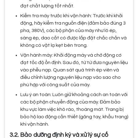
đạt chất lượng tốt nhất.
Kiểm tra máy trước khi vận hành: Trước khi khởi
động, hãy kiểm tra nguồn điện (đảm bảo đúng 3
pha, 380V), các bộ phận của máy như lô ép,
sàng ép, dao cắt có được lắp đặt chắc chắn và
không có vật lạ kẹt bên trong.
Vận hành máy: Khởi động máy và chờ động cơ
đạt tốc độ ổn định. Sau đó, từ từ đưa nguyên liệu
vào phễu nạp. Quan sát quá trình ép viên và
điều chỉnh lượng nguyên liệu nạp vào sao cho
phù hợp với công suất của máy.
Lưu ý an toàn: Luôn giữ khoảng cách an toàn với
các bộ phận chuyển động của máy. Đảm bảo
khu vực làm việc khô ráo, thoáng mát. Trang bị
bảo hộ lao động cần thiết (găng tay, khẩu trang)
khi vận hành.
3.2. Bảo dưỡng định kỳ và xử lý sự cố