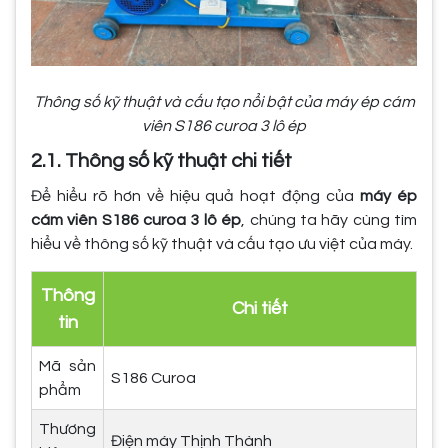
Thông số kỹ thuật và cấu tạo nổi bật của máy ép cám
viên S186 curoa 3 lô ép
2.1. Thông số kỹ thuật chi tiết
Để hiểu rõ hơn về hiệu quả hoạt động của
máy ép
cám viên S186 curoa 3 lô ép
, chúng ta hãy cùng tìm
hiểu về thông số kỹ thuật và cấu tạo ưu việt của máy.
Thông
Chi tiết
tin
Mã sản
S186 Curoa
phẩm
Thương
Điện máy Thịnh Thành