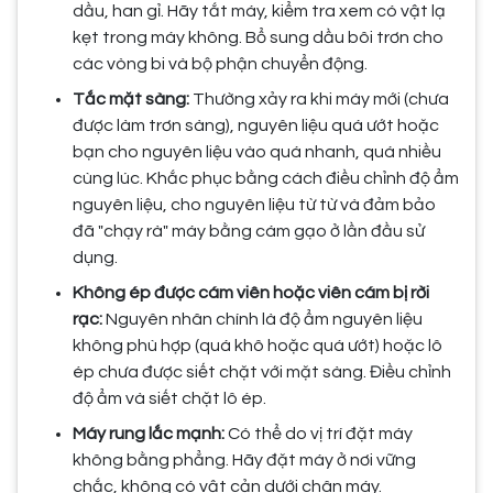
dầu, han gỉ. Hãy tắt máy, kiểm tra xem có vật lạ
kẹt trong máy không. Bổ sung dầu bôi trơn cho
các vòng bi và bộ phận chuyển động.
Tắc mặt sàng:
Thường xảy ra khi máy mới (chưa
được làm trơn sàng), nguyên liệu quá ướt hoặc
bạn cho nguyên liệu vào quá nhanh, quá nhiều
cùng lúc. Khắc phục bằng cách điều chỉnh độ ẩm
nguyên liệu, cho nguyên liệu từ từ và đảm bảo
đã "chạy rà" máy bằng cám gạo ở lần đầu sử
dụng.
Không ép được cám viên hoặc viên cám bị rời
rạc:
Nguyên nhân chính là độ ẩm nguyên liệu
không phù hợp (quá khô hoặc quá ướt) hoặc lô
ép chưa được siết chặt với mặt sàng. Điều chỉnh
độ ẩm và siết chặt lô ép.
Máy rung lắc mạnh:
Có thể do vị trí đặt máy
không bằng phẳng. Hãy đặt máy ở nơi vững
chắc, không có vật cản dưới chân máy.