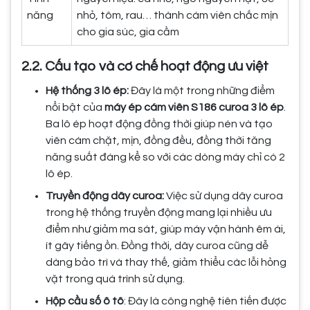
năng
nhỏ, tôm, rau… thành cám viên chắc mịn
cho gia súc, gia cầm
2.2. Cấu tạo và cơ chế hoạt động ưu việt
Hệ thống 3 lô ép:
Đây là một trong những điểm
nổi bật của
máy ép cám viên S186 curoa 3 lô ép
.
Ba lô ép hoạt động đồng thời giúp nén và tạo
viên cám chặt, mịn, đồng đều, đồng thời tăng
năng suất đáng kể so với các dòng máy chỉ có 2
lô ép.
Truyền động dây curoa:
Việc sử dụng dây curoa
trong hệ thống truyền động mang lại nhiều ưu
điểm như giảm ma sát, giúp máy vận hành êm ái,
ít gây tiếng ồn. Đồng thời, dây curoa cũng dễ
dàng bảo trì và thay thế, giảm thiểu các lỗi hỏng
vặt trong quá trình sử dụng.
Hộp cầu số ô tô
: Đây là công nghệ tiên tiến được