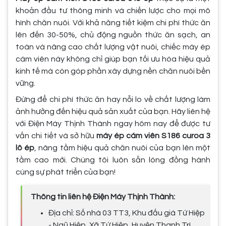
khoản đầu tư thông minh và chiến lược cho mọi mô
hình chăn nuôi. Với khả năng tiết kiệm chi phí thức ăn
lên đến 30-50%, chủ động nguồn thức ăn sạch, an
toàn và nâng cao chất lượng vật nuôi, chiếc máy ép
cám viên này không chỉ giúp bạn tối ưu hóa hiệu quả
kinh tế mà còn góp phần xây dựng nền chăn nuôi bền
vững.
Đừng để chi phí thức ăn hay nỗi lo về chất lượng làm
ảnh hưởng đến hiệu quả sản xuất của bạn. Hãy liên hệ
với Điện Máy Thịnh Thành ngay hôm nay để được tư
vấn chi tiết và sở hữu
máy ép cám viên S186 curoa 3
lô ép
, nâng tầm hiệu quả chăn nuôi của bạn lên một
tầm cao mới. Chúng tôi luôn sẵn lòng đồng hành
cùng sự phát triển của bạn!
Thông tin liên hệ Điện Máy Thịnh Thành:
Địa chỉ: Số nhà 03 TT3, Khu đấu giá Tứ Hiệp
- Ngũ Hiệp, Xã Tứ Hiệp, Huyện Thanh Trì,