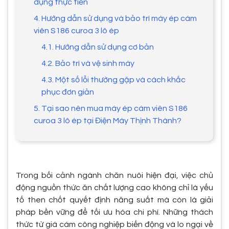
dụng thực tiễn
4. Hướng dẫn sử dụng và bảo trì máy ép cám
viên S186 curoa 3 lô ép
4.1. Hướng dẫn sử dụng cơ bản
4.2. Bảo trì và vệ sinh máy
4.3. Một số lỗi thường gặp và cách khắc
phục đơn giản
5. Tại sao nên mua máy ép cám viên S186
curoa 3 lô ép tại Điện Máy Thịnh Thành?
Trong bối cảnh ngành chăn nuôi hiện đại, việc chủ
động nguồn thức ăn chất lượng cao không chỉ là yếu
tố then chốt quyết định năng suất mà còn là giải
pháp bền vững để tối ưu hóa chi phí. Những thách
thức từ giá cám công nghiệp biến động và lo ngại về