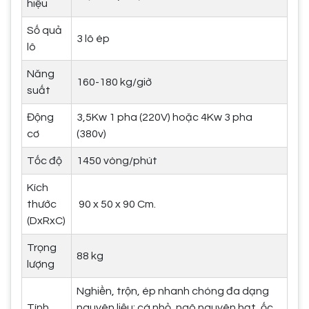
hiệu
Số quả
3 lô ép
lô
Năng
160-180 kg/giờ
suất
Động
3,5Kw 1 pha (220V) hoặc 4Kw 3 pha
cơ
(380v)
Tốc độ
1450 vòng/phút
Kích
thước
90 x 50 x 90 Cm.
(DxRxC)
Trọng
88 kg
lượng
Nghiền, trộn, ép nhanh chóng đa dạng
Tính
nguyên liệu: cá nhỏ, ngô nguyên hạt, ốc