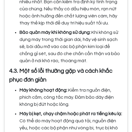
nhiều nhất. Bạn cần kiểm tra định kỳ tình trạng
của chúng. Nếu thấy có dấu hiệu mòn, rạn nứt
hoặc ảnh hưởng đến chất lượng viên cám, hãy
thay thế kịp thời để duy trì hiệu suất tối ưu.
Bảo quản máy khi không sử dụng:
Khi không sử
dụng máy trong thời gian dài, hãy vệ sinh sạch
sẽ, bôi dầu mỡ vào các bộ phận kim loại để
chống gỉ sét, sau đó che chắn cẩn thận và bảo
quản ở nơi khô ráo, thoáng mát.
4.3. Một số lỗi thường gặp và cách khắc
phục đơn giản
Máy không hoạt động:
Kiểm tra nguồn điện,
phích cắm, công tắc máy. Đảm bảo dây điện
không bị đứt hoặc lỏng.
Máy bị kẹt, chạy chậm hoặc phát ra tiếng kêu lạ:
Có thể do máy hoạt động quá tải, nguồn điện
yếu, hoặc các bộ phận như vòng bi, trục bị khô