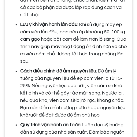
cả các bộ phận đã được lắp ráp đúng cách và
siết chặt.
Lưu ý khi vận hành lần đầu:
Khi sử dụng máy ép
cám viên lần đầu, bạn nên ép khoảng 50-100kg
cám gạo hoặc bột cám để làm trơn lỗ sàng. Quá
trình này giúp máy hoạt động ổn định hơn và cho
ra viên cám chất lượng tốt hơn trong những lần
sau.
Cách điều chỉnh độ ẩm nguyên liệu:
Độ ẩm lý
tưởng của nguyên liệu để ép cám viên là từ 15-
25%. Nếu nguyên liệu quá ướt, viên cám sẽ khó
kết dính và có thể gây tắc mặt sàng. Ngược lại,
nếu quá khô, viên cám sẽ bị rời rạc, không chắc.
Bạn cần điều chỉnh lượng nước hoặc nguyên liệu
khô/ướt để đạt được độ ẩm phù hợp.
Quy trình vận hành an toàn:
Luôn đọc kỹ hướng
dẫn sử dụng của nhà sản xuất. Đảm bảo nguồn