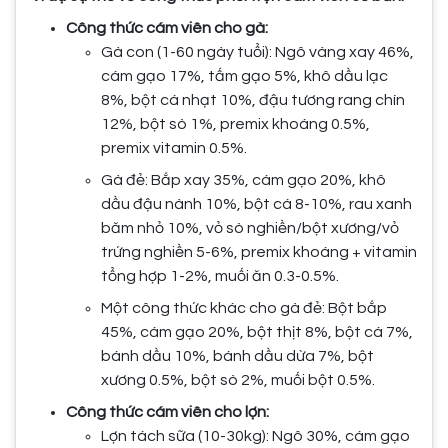
Công thức cám viên cho gà:
Gà con (1-60 ngày tuổi): Ngô vàng xay 46%,
cám gạo 17%, tấm gạo 5%, khô dầu lạc
8%, bột cá nhạt 10%, đậu tương rang chín
12%, bột sò 1%, premix khoáng 0.5%,
premix vitamin 0.5%.
Gà đẻ: Bắp xay 35%, cám gạo 20%, khô
dầu đậu nành 10%, bột cá 8-10%, rau xanh
băm nhỏ 10%, vỏ sò nghiền/bột xương/vỏ
trứng nghiền 5-6%, premix khoáng + vitamin
tổng hợp 1-2%, muối ăn 0.3-0.5%.
Một công thức khác cho gà đẻ: Bột bắp
45%, cám gạo 20%, bột thịt 8%, bột cá 7%,
bánh dầu 10%, bánh dầu dừa 7%, bột
xương 0.5%, bột sò 2%, muối bột 0.5%.
Công thức cám viên cho lợn:
Lợn tách sữa (10-30kg): Ngô 30%, cám gạo