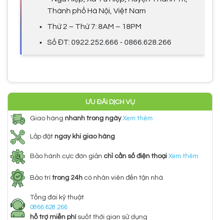
Thành phố Hà Nội, Việt Nam
Thứ 2 – Thứ 7: 8AM – 18PM
Số ĐT: 0922.252.666 - 0866.628.266
ƯU ĐÃI DỊCH VỤ
Giao hàng
nhanh trong ngày
Xem thêm
Lắp đặt
ngay khi giao hàng
Bảo hành cực đơn giản
chỉ cần số điện thoại
Xem thêm
Bảo trì
trong 24h
có nhân viên đến tận nhà
Tổng đài kỹ thuật
0866.628.266
hỗ trợ miễn phí
suốt thời gian sử dụng