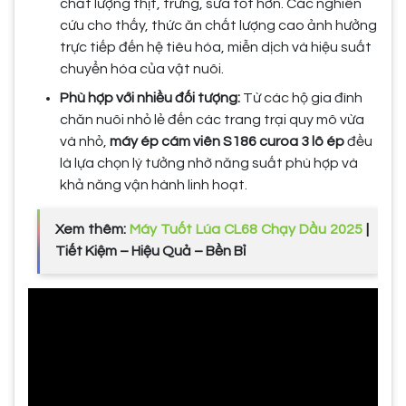
chất lượng thịt, trứng, sữa tốt hơn. Các nghiên
cứu cho thấy, thức ăn chất lượng cao ảnh hưởng
trực tiếp đến hệ tiêu hóa, miễn dịch và hiệu suất
chuyển hóa của vật nuôi.
Phù hợp với nhiều đối tượng:
Từ các hộ gia đình
chăn nuôi nhỏ lẻ đến các trang trại quy mô vừa
và nhỏ,
máy ép cám viên S186 curoa 3 lô ép
đều
là lựa chọn lý tưởng nhờ năng suất phù hợp và
khả năng vận hành linh hoạt.
Xem thêm:
Máy Tuốt Lúa CL68 Chạy Dầu 2025
|
Tiết Kiệm – Hiệu Quả – Bền Bỉ