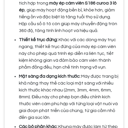
tích hợp trong
máy ép cám viên S186 curoa 3 lô
ép
, giúp máy hoạt động bền bỉ, khỏe hơn, giảm
tiếng ồn và đặc biệt là tăng tuổi thọ sử dụng.
Hộp cầu số ô tô còn giúp máy chuyển động tròn
360 độ, tăng tính linh hoạt và hiệu quả.
Thiết kế trục đứng:
Khác với các dòng máy trục
ngang, thiết kế trục đứng của máy ép cám viên
này cho phép quá trình ép diễn ra liên tục, tiết
kiệm không gian và đảm bảo cám viên thành
phẩm đồng đều, hạn chế tình trạng vỡ vụn.
Mặt sàng đa dạng kích thước:
Máy được trang bị
khả năng thay thế các loại mặt sàng với nhiều
kích thước khác nhau (2mm, 3mm, 4mm, 6mm,
8mm). Điều này cho phép bạn điều chỉnh kích
thước viên cám phù hợp với từng loại vật nuôi và
giai đoạn phát triển của chúng, từ gia cầm nhỏ
đến gia súc lớn.
Các bộ phận khác:
Khung máy được làm từ thép