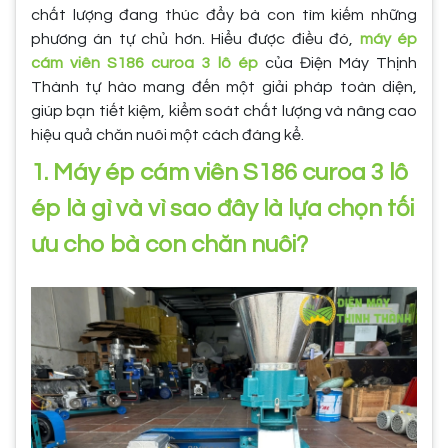
chất lượng đang thúc đẩy bà con tìm kiếm những
phương án tự chủ hơn. Hiểu được điều đó,
máy ép
cám viên S186 curoa 3 lô ép
của Điện Máy Thịnh
Thành tự hào mang đến một giải pháp toàn diện,
giúp bạn tiết kiệm, kiểm soát chất lượng và nâng cao
hiệu quả chăn nuôi một cách đáng kể.
1. Máy ép cám viên S186 curoa 3 lô
ép là gì và vì sao đây là lựa chọn tối
ưu cho bà con chăn nuôi?