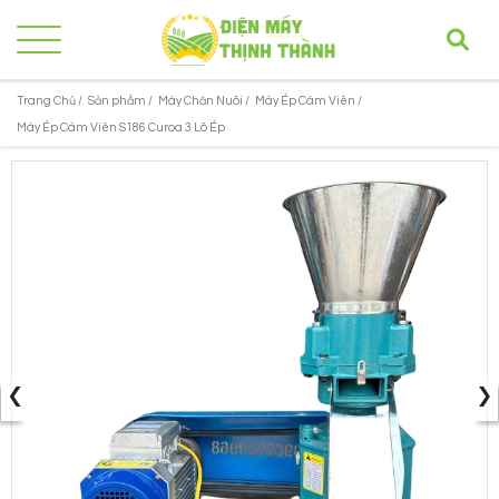
Trang Chủ /
Sản phẩm /
Máy Chăn Nuôi /
Máy Ép Cám Viên /
Máy Ép Cám Viên S186 Curoa 3 Lô Ép
‹
›