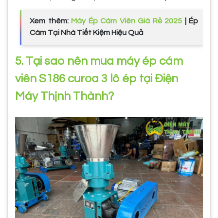
Xem thêm:
Máy Ép Cám Viên Giá Rẻ 2025
| Ép
Cám Tại Nhà Tiết Kiệm Hiệu Quả
5. Tại sao nên mua máy ép cám
viên S186 curoa 3 lô ép tại Điện
Máy Thịnh Thành?