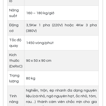
lô
Năng
160 – 180 kg/giờ
suất
Động
3,5Kw 1 pha (220V) hoặc 4Kw 3 pha
cơ
(380V)
Tốc độ
1450 vòng/phút
quay
Kích
thước
90 x 50 x 90 cm
(DxRxC)
Trọng
80 kg
lượng
Nghiền, trộn, ép nhanh đa dạng nguyên
Tính
liệu (cá nhỏ, ngô nguyên hạt, ốc nhỏ, tôm,
năng
rau…) thành cám viên chắc mịn cho gia