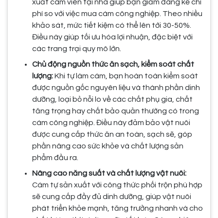
xuất cám viên tại nhà giúp bạn giảm đáng kể chi
phí so với việc mua cám công nghiệp. Theo nhiều
khảo sát, mức tiết kiệm có thể lên tới 30-50%.
Điều này giúp tối ưu hóa lợi nhuận, đặc biệt với
các trang trại quy mô lớn.
Chủ động nguồn thức ăn sạch, kiểm soát chất
lượng:
Khi tự làm cám, bạn hoàn toàn kiểm soát
được nguồn gốc nguyên liệu và thành phần dinh
dưỡng, loại bỏ nỗi lo về các chất phụ gia, chất
tăng trọng hay chất bảo quản thường có trong
cám công nghiệp. Điều này đảm bảo vật nuôi
được cung cấp thức ăn an toàn, sạch sẽ, góp
phần nâng cao sức khỏe và chất lượng sản
phẩm đầu ra.
Nâng cao năng suất và chất lượng vật nuôi:
Cám tự sản xuất với công thức phối trộn phù hợp
sẽ cung cấp đầy đủ dinh dưỡng, giúp vật nuôi
phát triển khỏe mạnh, tăng trưởng nhanh và cho