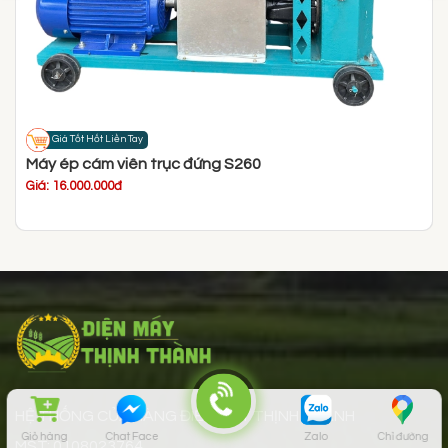
Giá Tốt Hốt Liền Tay
Máy ép cám viên trục đứng S260
Giá: 16.000.000đ
HỆ THỐNG CỦA HÀNG ĐIỆN MÁY THỊNH THÀNH
Giỏ hàng
Chat Face
Zalo
Chỉ đường
MST: 0108023764