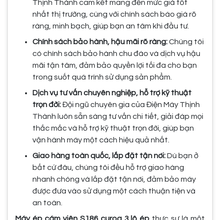
Thịnh Thành cam kết mang đến mức giá tốt
nhất thị trường, cùng với chính sách báo giá rõ
ràng, minh bạch, giúp bạn an tâm khi đầu tư.
Chính sách bảo hành, hậu mãi rõ ràng:
Chúng tôi
có chính sách bảo hành chu đáo và dịch vụ hậu
mãi tận tâm, đảm bảo quyền lợi tối đa cho bạn
trong suốt quá trình sử dụng sản phẩm.
Dịch vụ tư vấn chuyên nghiệp, hỗ trợ kỹ thuật
trọn đời:
Đội ngũ chuyên gia của Điện Máy Thịnh
Thành luôn sẵn sàng tư vấn chi tiết, giải đáp mọi
thắc mắc và hỗ trợ kỹ thuật trọn đời, giúp bạn
vận hành máy một cách hiệu quả nhất.
Giao hàng toàn quốc, lắp đặt tận nơi:
Dù bạn ở
bất cứ đâu, chúng tôi đều hỗ trợ giao hàng
nhanh chóng và lắp đặt tận nơi, đảm bảo máy
được đưa vào sử dụng một cách thuận tiện và
an toàn.
Máy ép cám viên S186 curoa 3 lô ép
thực sự là một