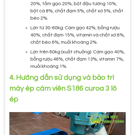
20%, tấm gạo 20%, bột đậu tương 10%,
bột cá 8%, chất đạm 5%, chất xơ 5%, chất
béo 2%.
Lợn từ 30-60kg: Cám gạo 42%, bỗng rượu
40%, chất đạm 15%, vitamin và chất xơ 6%,
chất béo 6%, muối khoáng 2%.
Lợn trên 60kg (xuất chuồng): Cám gạo 40%,
bỗng rượu 46%, chất đạm 13%, vitamin 7%,
muối khoáng 1%.
4. Hướng dẫn sử dụng và bảo trì
máy ép cám viên S186 curoa 3 lô
ép