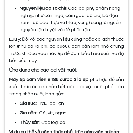
Nguyên liệu đã sơ chế:
Các loại phụ phẩm nông
nghiệp như cám ngô, cám gạo, bã bia, bã đậu
nành, bã dầu thực vật (lạc, vừng) cũng là nguồn
nguyên liệu tuyệt vời để phối trộn.
Lưu ý: Đối với các nguyên liệu cứng hoặc có kích thước
lớn (như cá rô phi, ốc bươu), bạn cần làm nhỏ chúng
trước khi đưa vào máy ép để đảm bảo hiệu suất và độ
bền của máy.
Ứng dụng cho các loại vật nuôi:
Máy ép cám viên S186 curoa 3 lô ép
phù hợp để sản
xuất thức ăn cho hầu hết các loại vật nuôi phổ biến
trong chăn nuôi, bao gồm:
Gia súc:
Trâu, bò, lợn.
Gia cầm:
Gà, vịt, ngan.
Thủy sản:
Các loại cá.
Ví dụ cụ thể về công thức phối trộn cám viên cơ bản: