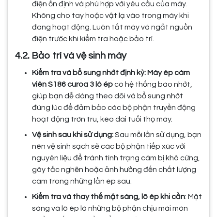
điện ổn định và phù hợp với yêu cầu của máy.
Không cho tay hoặc vật lạ vào trong máy khi
đang hoạt động. Luôn tắt máy và ngắt nguồn
điện trước khi kiểm tra hoặc bảo trì.
4.2. Bảo trì và vệ sinh máy
Kiểm tra và bổ sung nhớt định kỳ:
Máy ép cám
viên S186 curoa 3 lô ép
có hệ thống báo nhớt,
giúp bạn dễ dàng theo dõi và bổ sung nhớt
đúng lúc để đảm bảo các bộ phận truyền động
hoạt động trơn tru, kéo dài tuổi thọ máy.
Vệ sinh sau khi sử dụng:
Sau mỗi lần sử dụng, bạn
nên vệ sinh sạch sẽ các bộ phận tiếp xúc với
nguyên liệu để tránh tình trạng cám bị khô cứng,
gây tắc nghẽn hoặc ảnh hưởng đến chất lượng
cám trong những lần ép sau.
Kiểm tra và thay thế mặt sàng, lô ép khi cần
: Mặt
sàng và lô ép là những bộ phận chịu mài mòn