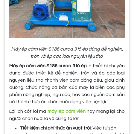
Máy ép cám viên S186 curoa 3 lô ép dùng để nghiền,
trộn và ép các loại nguyên liệu thô
Máy ép cám viên S186 curoa 3 lô ép
là thiết bị chuyên
dụng được thiết kế để nghiền, trộn và ép các loại
nguyên liệu thô thành viên cám đồng đều, giàu dinh
dưỡng. Chức năng cơ bản của máy là biến các phụ
phẩm nông nghiệp, ngũ cốc, hay các nguồn đạm sẵn
có thành thức ăn chăn nuôi dạng viên tiện lợi.
Lợi ích cốt lõi mà
máy ép cám viên
này mang lại cho
người chăn nuôi là vô cùng to lớn:
Tiết kiệm chi phí thức ăn vượt trội:
Việc tự sản