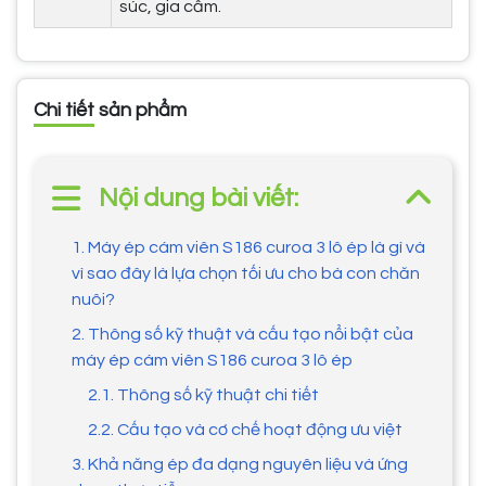
súc, gia cầm.
Chi tiết sản phẩm
Nội dung bài viết:
1. Máy ép cám viên S186 curoa 3 lô ép là gì và
vì sao đây là lựa chọn tối ưu cho bà con chăn
nuôi?
2. Thông số kỹ thuật và cấu tạo nổi bật của
máy ép cám viên S186 curoa 3 lô ép
2.1. Thông số kỹ thuật chi tiết
2.2. Cấu tạo và cơ chế hoạt động ưu việt
3. Khả năng ép đa dạng nguyên liệu và ứng