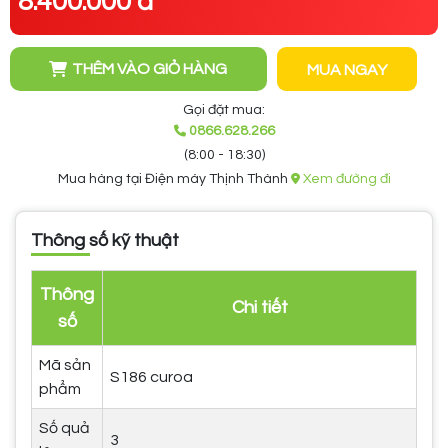
8.400.000 đ
THÊM VÀO GIỎ HÀNG
MUA NGAY
Gọi đặt mua:
0866.628.266
(8:00 - 18:30)
Mua hàng tại Điện máy Thịnh Thành
Xem đường đi
Thông số kỹ thuật
Thông
Chi tiết
số
Mã sản
S186 curoa
phẩm
Số quả
3