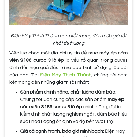
Điện Máy Thịnh Thành cam kết mang đến mức giá tốt
nhất thị trường
Việc lựa chọn một địa chỉ uy tín để mua
máy ép cám
viên S186 curoa 3 lô ép
là yếu tố quan trọng quyết
định đến hiệu quả đầu tư và quá trình sử dụng lâu dài
của bạn. Tại
Điện Máy Thịnh Thành
, chúng tôi cam
kết mang đến những giá trị tốt nhất:
Sản phẩm chính hãng, chất lượng đảm bảo:
Chúng tôi luôn cung cấp các sản phẩm
máy ép
cám viên S186 curoa 3 lô ép
chính hãng, được
kiểm định chất lượng nghiêm ngặt, đảm bảo hiệu
suất hoạt động ổn định và độ bền vượt trội.
Giá cả cạnh tranh, báo giá minh bạch:
Điện Máy