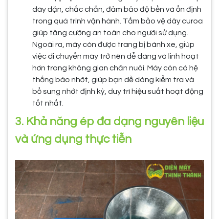
dày dặn, chắc chắn, đảm bảo độ bền và ổn định
trong quá trình vận hành. Tấm bảo vệ dây curoa
giúp tăng cường an toàn cho người sử dụng.
Ngoài ra, máy còn được trang bị bánh xe, giúp
việc di chuyển máy trở nên dễ dàng và linh hoạt
hơn trong không gian chăn nuôi. Máy còn có hệ
thống báo nhớt, giúp bạn dễ dàng kiểm tra và
bổ sung nhớt định kỳ, duy trì hiệu suất hoạt động
tốt nhất.
3. Khả năng ép đa dạng nguyên liệu
và ứng dụng thực tiễn