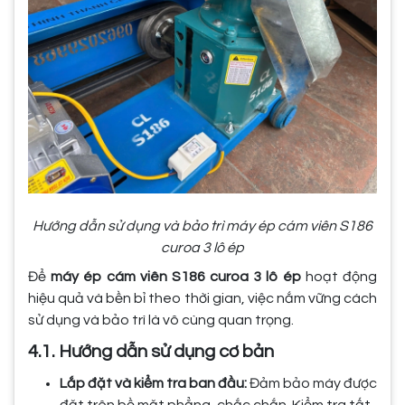
Hướng dẫn sử dụng và bảo trì máy ép cám viên S186
curoa 3 lô ép
Để
máy ép cám viên S186 curoa 3 lô ép
hoạt động
hiệu quả và bền bỉ theo thời gian, việc nắm vững cách
sử dụng và bảo trì là vô cùng quan trọng.
4.1. Hướng dẫn sử dụng cơ bản
Lắp đặt và kiểm tra ban đầu:
Đảm bảo máy được
đặt trên bề mặt phẳng, chắc chắn. Kiểm tra tất